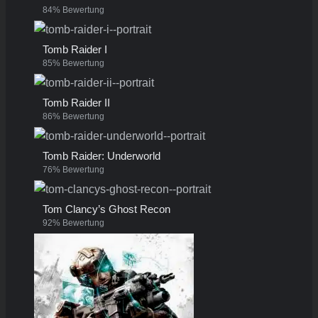
84% Bewertung
Tomb Raider I
85% Bewertung
Tomb Raider II
86% Bewertung
Tomb Raider: Underworld
76% Bewertung
Tom Clancy’s Ghost Recon
92% Bewertung