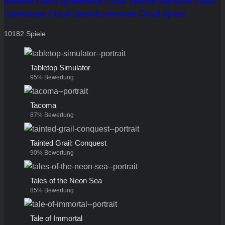
Beliebte Cloud Spiele
Beste Cloud Spiele
Kostenlose Cloud
Spiele
Neue Cloud Spiele
Kommende Cloud Spiele
10182 Spiele
Tabletop Simulator
95% Bewertung
Tacoma
87% Bewertung
Tainted Grail: Conquest
90% Bewertung
Tales of the Neon Sea
85% Bewertung
Tale of Immortal