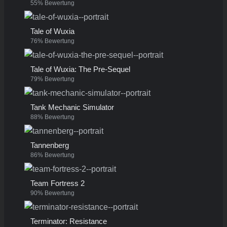
55% Bewertung
Tale of Wuxia
76% Bewertung
Tale of Wuxia: The Pre-Sequel
79% Bewertung
Tank Mechanic Simulator
88% Bewertung
Tannenberg
86% Bewertung
Team Fortress 2
90% Bewertung
Terminator: Resistance