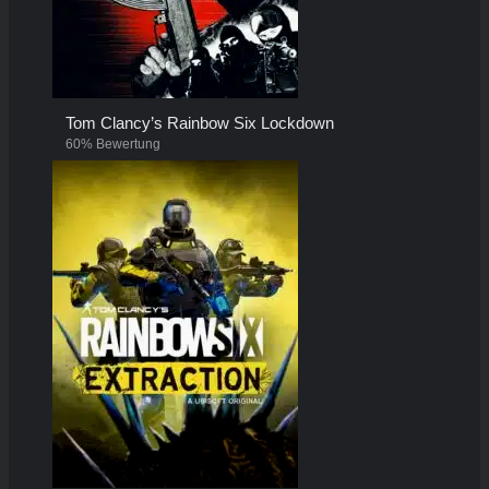
Tom Clancy’s Rainbow Six Lockdown
60% Bewertung