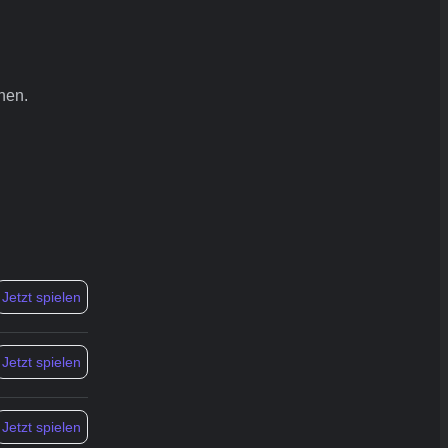
hen.
Jetzt spielen
Jetzt spielen
Jetzt spielen