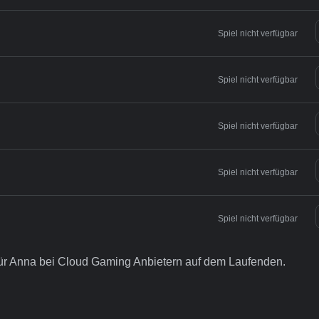
Spiel nicht verfügbar
Spiel nicht verfügbar
Spiel nicht verfügbar
Spiel nicht verfügbar
Spiel nicht verfügbar
 für Anna bei Cloud Gaming Anbietern auf dem Laufenden.