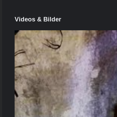
Videos & Bilder