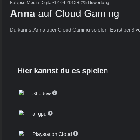
Kalypso Media Digital
•
12.04.2013
•
62% Bewertung
Anna
auf Cloud Gaming
Du kannst Anna über Cloud Gaming spielen. Es ist bei 3 v
Hier kannst du es spielen
Shadow
airgpu
Playstation Cloud