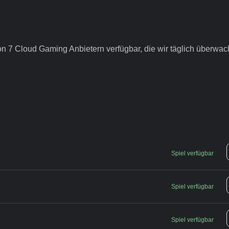
on 7 Cloud Gaming Anbietern verfügbar, die wir täglich überwac
Spiel verfügbar
Spiel verfügbar
Spiel verfügbar