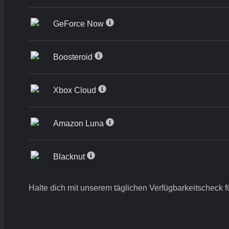
GeForce Now
Boosteroid
Xbox Cloud
Amazon Luna
Blacknut
Halte dich mit unserem täglichen Verfügbarkeitscheck