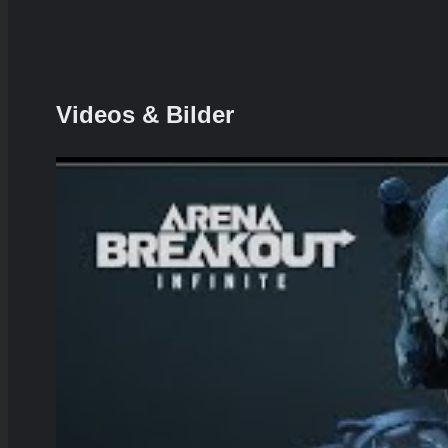
Videos & Bilder