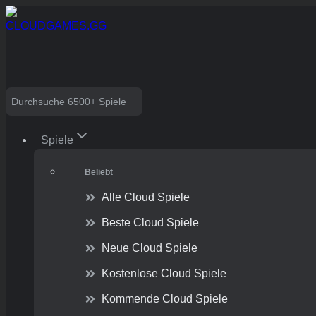
Skip
to
content
Search
Spiele
Beliebt
Alle Cloud Spiele
Beste Cloud Spiele
Neue Cloud Spiele
Kostenlose Cloud Spiele
Kommende Cloud Spiele