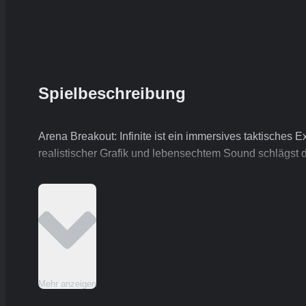
Spielbeschreibung
Arena Breakout: Infinite ist ein immersives taktisches E
realistischer Grafik und lebensechtem Sound schlägst
Mehr anzeigen