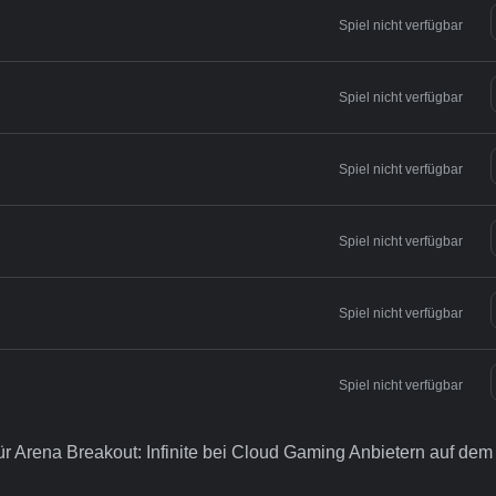
Spiel nicht verfügbar
Spiel nicht verfügbar
Spiel nicht verfügbar
Spiel nicht verfügbar
Spiel nicht verfügbar
Spiel nicht verfügbar
ür Arena Breakout: Infinite bei Cloud Gaming Anbietern auf de