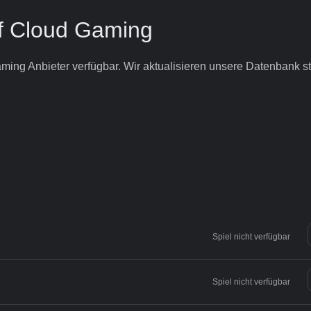
f Cloud Gaming
Gaming Anbieter verfügbar. Wir aktualisieren unsere Datenbank st
Spiel nicht verfügbar
Spiel nicht verfügbar