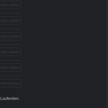
Jetzt spielen
Jetzt spielen
Jetzt spielen
Jetzt spielen
Jetzt spielen
Jetzt spielen
m Laufenden.