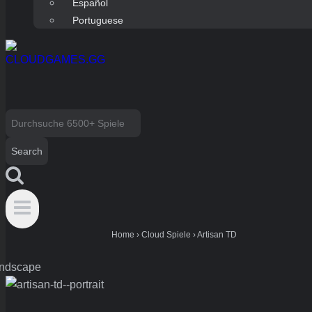
Español
Portuguese
Search
for:
Home
›
Cloud Spiele
›
Artisan TD