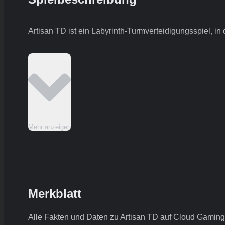
Artisan TD ist ein Labyrinth-Turmverteidigungsspiel, i
Mehr anzeigen
Merkblatt
Alle Fakten und Daten zu Artisan TD auf Cloud Gaming