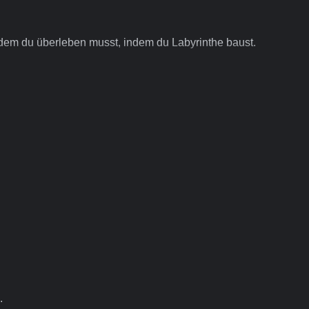
n dem du überleben musst, indem du Labyrinthe baust.
.