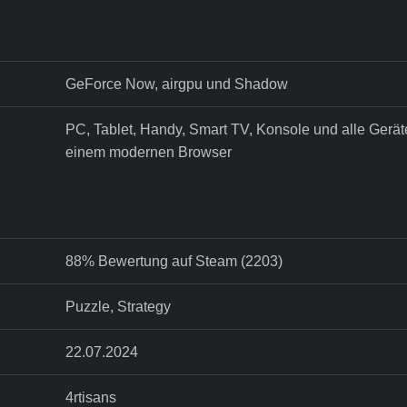
GeForce Now, airgpu und Shadow
PC, Tablet, Handy, Smart TV, Konsole und alle Gerät
einem modernen Browser
88% Bewertung auf Steam (2203)
Puzzle, Strategy
22.07.2024
4rtisans