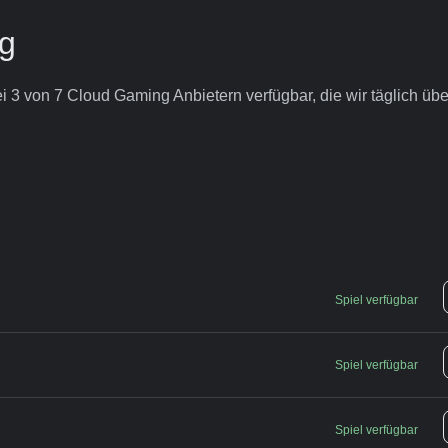
g
i 3 von 7 Cloud Gaming Anbietern verfügbar, die wir täglich ü
Spiel verfügbar
Spiel verfügbar
Spiel verfügbar