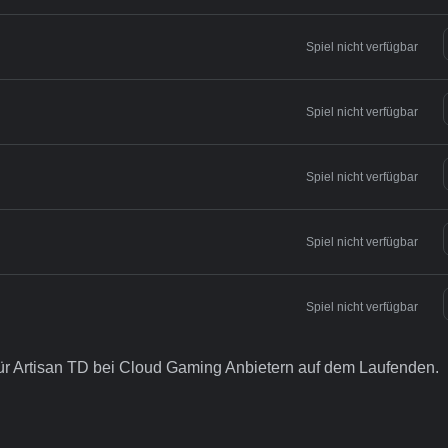
Spiel nicht verfügbar
Spiel nicht verfügbar
Spiel nicht verfügbar
Spiel nicht verfügbar
Spiel nicht verfügbar
für Artisan TD bei Cloud Gaming Anbietern auf dem Laufenden.