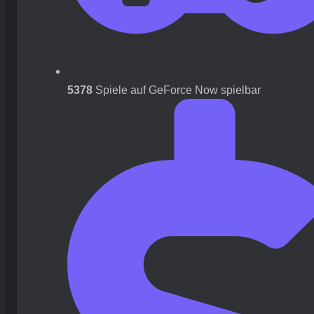
5378
Spiele auf GeForce Now spielbar