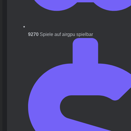
9270
Spiele auf airgpu spielbar