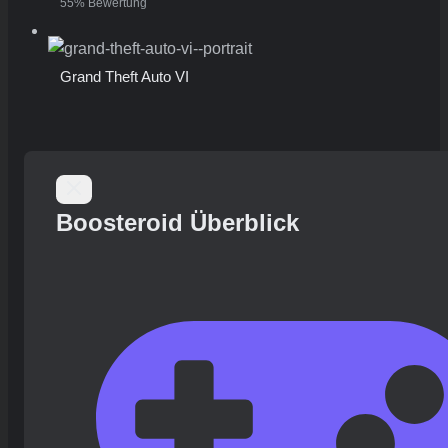
55% Bewertung
Grand Theft Auto VI
Boosteroid Überblick