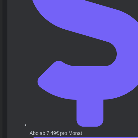
Abo ab 7,49€ pro Monat