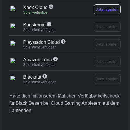
Xbox Cloud
Jetzt spielen
Spiel verfügbar
Boosteroid
Jetzt spielen
Spiel nicht verfügbar
Playstation Cloud
Jetzt spielen
Spiel nicht verfügbar
Amazon Luna
Jetzt spielen
Spiel nicht verfügbar
Blacknut
Jetzt spielen
Spiel nicht verfügbar
Halte dich mit unserem täglichen Verfügbarkeitscheck
für Black Desert bei Cloud Gaming Anbietern auf dem
Laufenden.