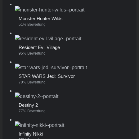
Monster Hunter Wilds
51% Bewertung
Resident Evil Village
95% Bewertung
STAR WARS Jedi: Survivor
70% Bewertung
Destiny 2
77% Bewertung
Infinity Nikki