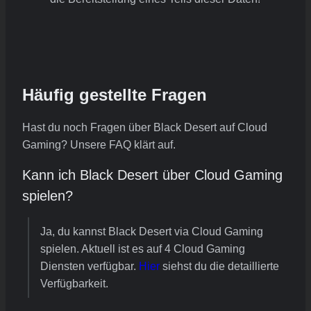
Häufig gestellte Fragen
Hast du noch Fragen über Black Desert auf Cloud
Gaming? Unsere FAQ klärt auf.
Kann ich Black Desert über Cloud Gaming
spielen?
Ja, du kannst Black Desert via Cloud Gaming
spielen. Aktuell ist es auf 4 Cloud Gaming
Diensten verfügbar.
Hier
siehst du die detaillierte
Verfügbarkeit.