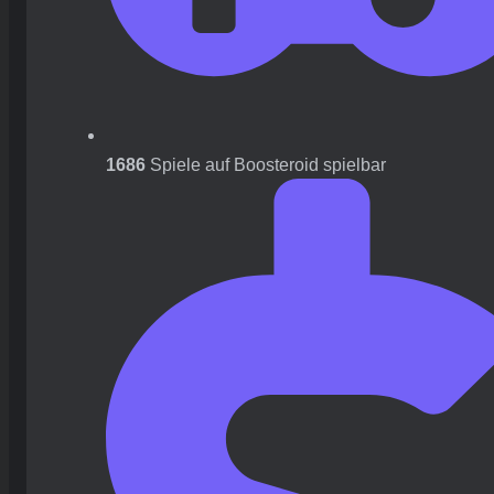
1686
Spiele auf Boosteroid spielbar