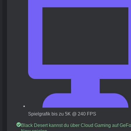
Spielgrafik bis zu 5K @ 240 FPS
Black Desert kannst du über Cloud Gaming auf GeFo