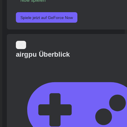
Now spielen
Spiele jetzt auf GeForce Now
airgpu Überblick