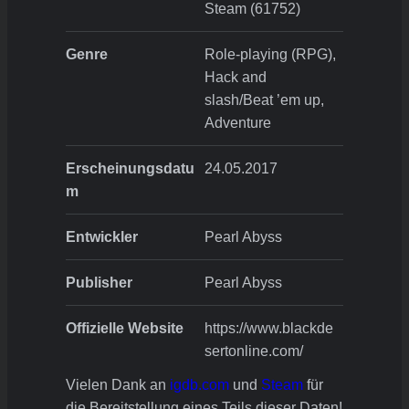
Steam (61752)
Genre
Role-playing (RPG),
Hack and
slash/Beat ’em up,
Adventure
Erscheinungsdatu
24.05.2017
m
Entwickler
Pearl Abyss
Publisher
Pearl Abyss
Offizielle Website
https://www.blackde
sertonline.com/
Vielen Dank an
igdb.com
und
Steam
für
die Bereitstellung eines Teils dieser Daten!