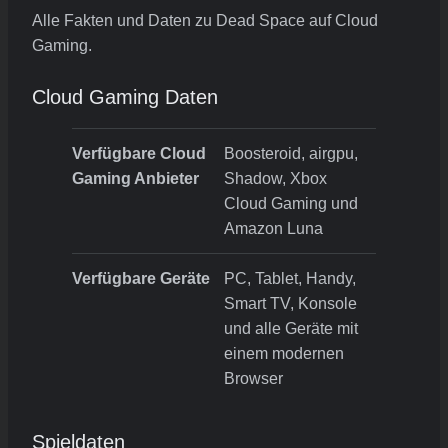
Alle Fakten und Daten zu Dead Space auf Cloud
Gaming.
Cloud Gaming Daten
Verfügbare Cloud
Boosteroid, airgpu,
Gaming Anbieter
Shadow, Xbox
Cloud Gaming und
Amazon Luna
Verfügbare Geräte
PC, Tablet, Handy,
Smart TV, Konsole
und alle Geräte mit
einem modernen
Browser
Spieldaten