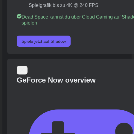
Spielgrafik bis zu 4K @ 240 FPS
Dead Space kannst du über Cloud Gaming auf Sha
spielen
Spiele jetzt auf Shadow
GeForce Now overview