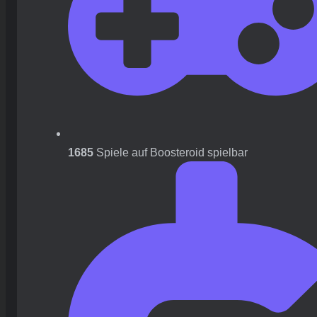
1685
Spiele auf Boosteroid spielbar