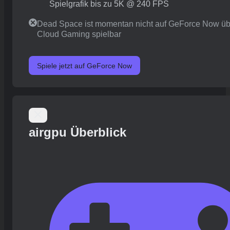
Spielgrafik bis zu 5K @ 240 FPS
Dead Space ist momentan nicht auf GeForce Now üb
Cloud Gaming spielbar
Spiele jetzt auf GeForce Now
airgpu Überblick