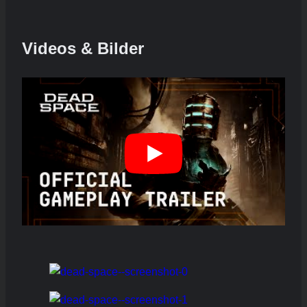
Videos & Bilder