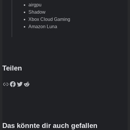
airgpu
Shadow
Xbox Cloud Gaming
Amazon Luna
Teilen
Copy
Facebook
Twitter
Reddit
Das könnte dir auch gefallen