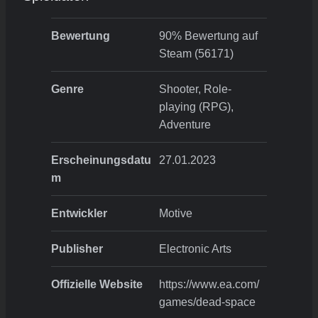
Bewertung
90% Bewertung auf
Steam (56171)
Genre
Shooter, Role-
playing (RPG),
Adventure
Erscheinungsdatu
27.01.2023
m
Entwickler
Motive
Publisher
Electronic Arts
Offizielle Website
https://www.ea.com/
games/dead-space