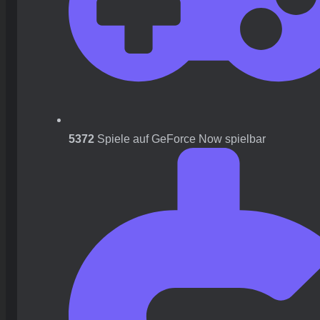
5372
Spiele auf GeForce Now spielbar