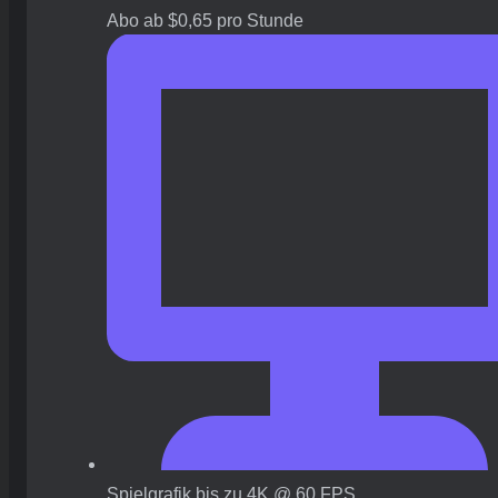
Abo ab $0,65 pro Stunde
Spielgrafik bis zu 4K @ 60 FPS