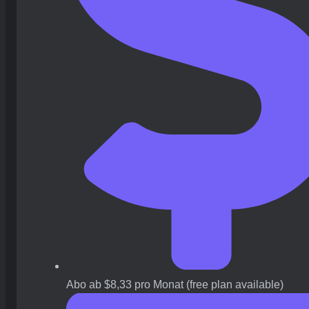
Abo ab $8,33 pro Monat (free plan available)