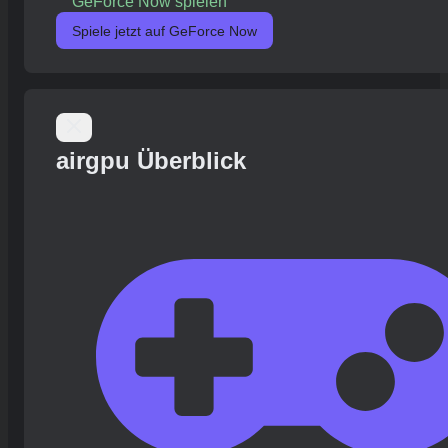
GeForce Now spielen
Spiele jetzt auf GeForce Now
airgpu Überblick