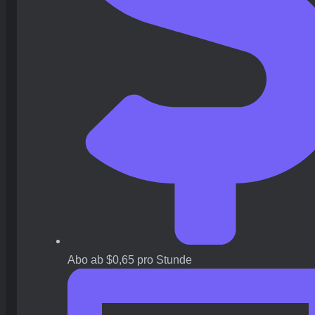
Abo ab $0,65 pro Stunde