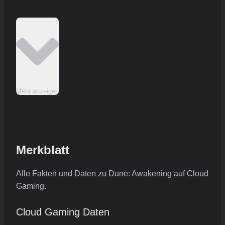
Mehr anzeigen
Merkblatt
Alle Fakten und Daten zu Dune: Awakening auf Cloud
Gaming.
Cloud Gaming Daten