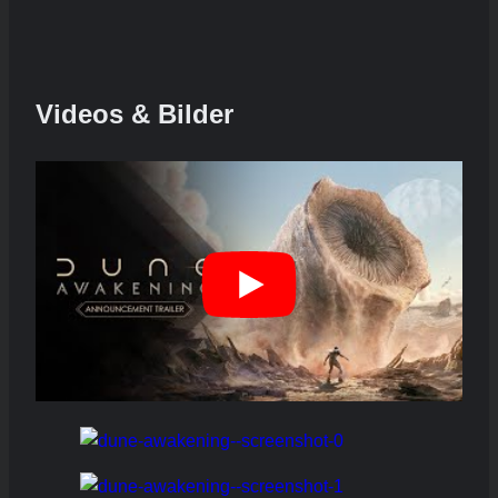
Videos & Bilder