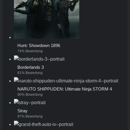
Hunt: Showdown 1896
74% Bewertung
Borderlands 3
81% Bewertung
NARUTO SHIPPUDEN: Ultimate Ninja STORM 4
90% Bewertung
Stray
97% Bewertung