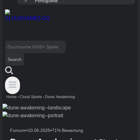
Portuguese
Search
for:
Home
›
Cloud Spiele
›
Dune: Awakening
Funcom
•
10.06.2025
•
71% Bewertung