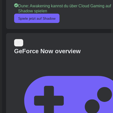
Dune: Awakening kannst du über Cloud Gaming auf
Shadow spielen
Spiele jetzt auf Shadow
GeForce Now overview