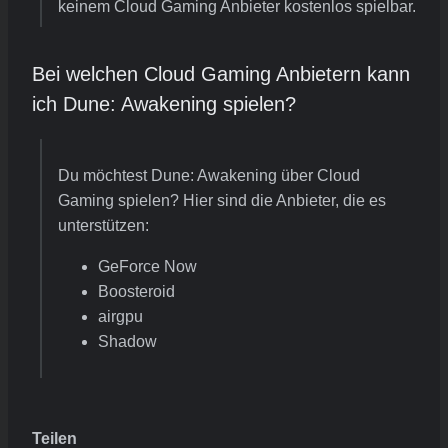
keinem Cloud Gaming Anbieter kostenlos spielbar.
Bei welchen Cloud Gaming Anbietern kann
ich Dune: Awakening spielen?
Du möchtest Dune: Awakening über Cloud
Gaming spielen? Hier sind die Anbieter, die es
unterstützen:
GeForce Now
Boosteroid
airgpu
Shadow
Teilen