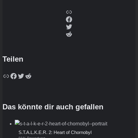
Copy
Facebook
Twitter
Reddit
Teilen
Copy
Facebook
Twitter
Reddit
Das könnte dir auch gefallen
S.T.A.L.K.E.R. 2: Heart of Chornobyl