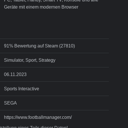
Geräte mit einem modernen Browser
91% Bewertung auf Steam (27810)
Simulator, Sport, Strategy
06.11.2023
Sports Interactive
SEGA
https://www.footballmanager.com/
tstellung eines Teils dieser Daten!