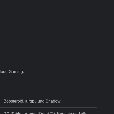
Cloud Gaming.
Boosteroid, airgpu und Shadow
PC, Tablet, Handy, Smart TV, Konsole und alle