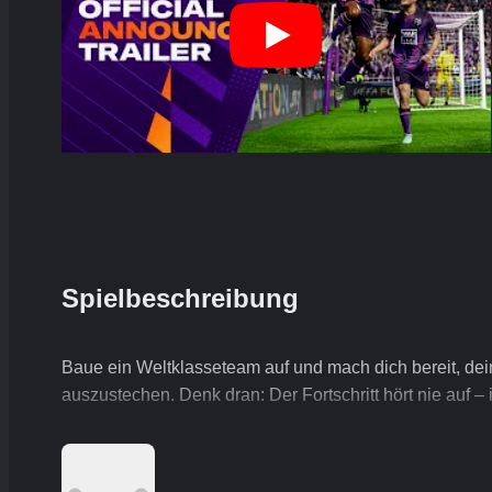
Spielbeschreibung
Baue ein Weltklasseteam auf und mach dich bereit, de
auszustechen. Denk dran: Der Fortschritt hört nie auf –