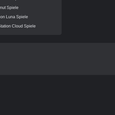
nut Spiele
on Luna Spiele
tation Cloud Spiele