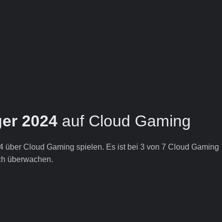
ger 2024
auf Cloud Gaming
 über Cloud Gaming spielen. Es ist bei 3 von 7 Cloud Gaming
lich überwachen.