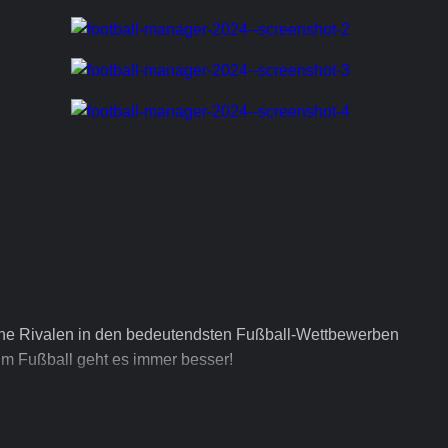
ine Rivalen in den bedeutendsten Fußball-Wettbewerben
 im Fußball geht es immer besser!