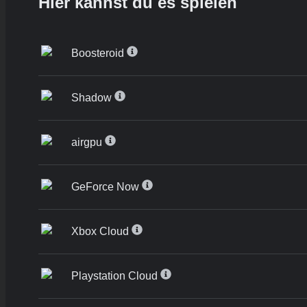
Hier kannst du es spielen
Boosteroid
Shadow
airgpu
GeForce Now
Xbox Cloud
Playstation Cloud