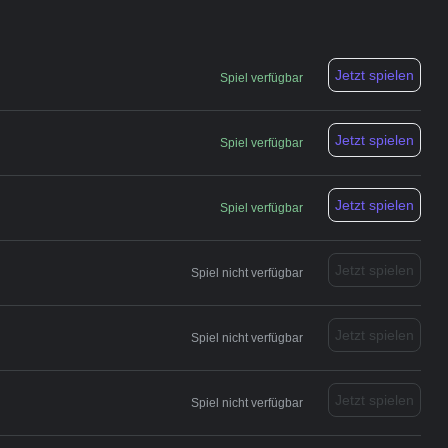
Jetzt spielen
Spiel verfügbar
Jetzt spielen
Spiel verfügbar
Jetzt spielen
Spiel verfügbar
Jetzt spielen
Spiel nicht verfügbar
Jetzt spielen
Spiel nicht verfügbar
Jetzt spielen
Spiel nicht verfügbar