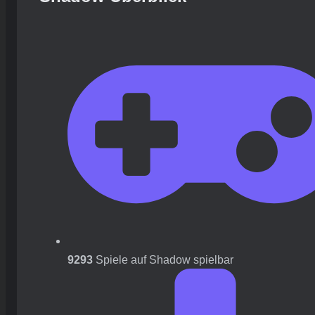
9293
Spiele auf Shadow spielbar