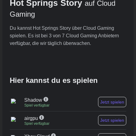
Hot Springs Story
auf Cloud
Gaming
Du kannst Hot Springs Story über Cloud Gaming
spielen. Es ist bei 3 von 7 Cloud Gaming Anbietern
verfügbar, die wir täglich überwachen.
Hier kannst du es spielen
Shadow
Jetzt spielen
Spiel verfügbar
airgpu
Jetzt spielen
Spiel verfügbar