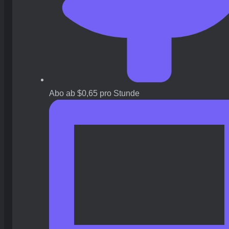
Abo ab $0,65 pro Stunde