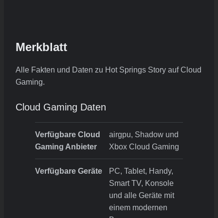
Merkblatt
Alle Fakten und Daten zu Hot Springs Story auf Cloud
Gaming.
Cloud Gaming Daten
Verfügbare Cloud
airgpu, Shadow und
Gaming Anbieter
Xbox Cloud Gaming
Verfügbare Geräte
PC, Tablet, Handy,
Smart TV, Konsole
und alle Geräte mit
einem modernen