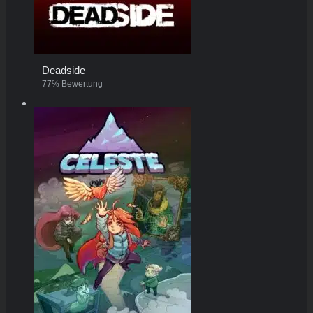
Deadside
77% Bewertung