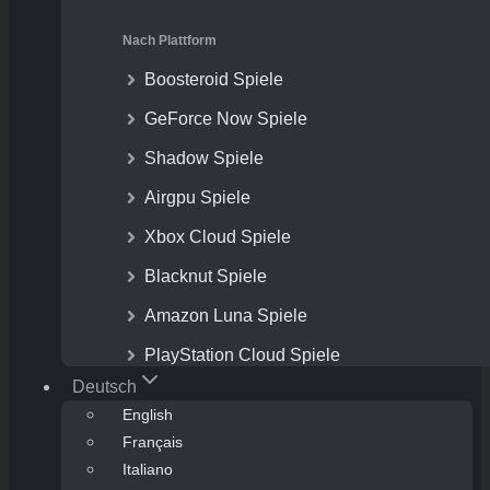
Nach Plattform
Boosteroid Spiele
GeForce Now Spiele
Shadow Spiele
Airgpu Spiele
Xbox Cloud Spiele
Blacknut Spiele
Amazon Luna Spiele
PlayStation Cloud Spiele
Deutsch
English
Français
Italiano