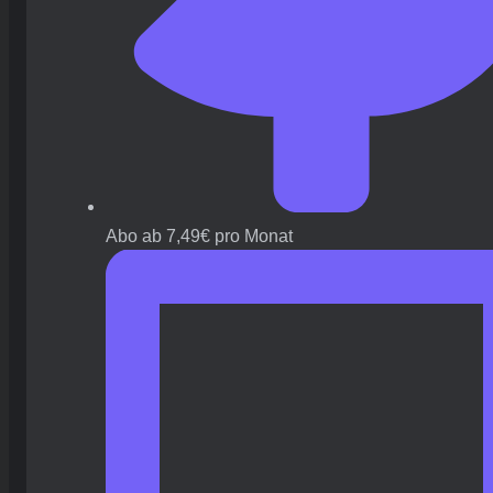
Abo ab 7,49€ pro Monat