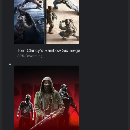
Tom Clancy’s Rainbow Six Siege
82% Bewertung