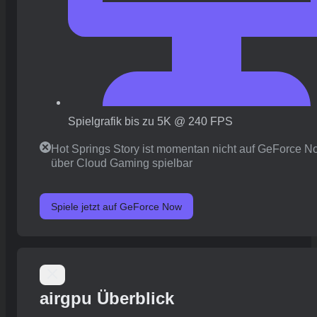
Spielgrafik bis zu 5K @ 240 FPS
Hot Springs Story ist momentan nicht auf GeForce N
über Cloud Gaming spielbar
Spiele jetzt auf GeForce Now
airgpu Überblick