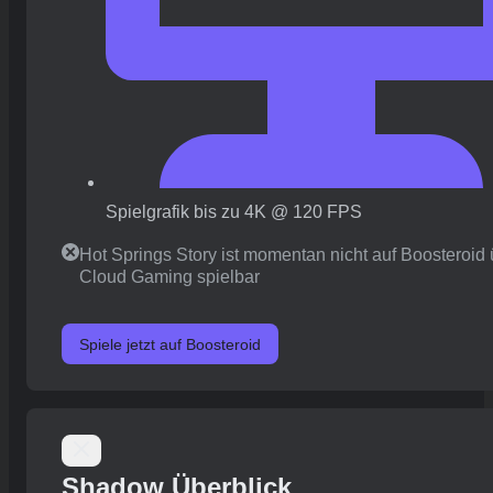
Spielgrafik bis zu 4K @ 120 FPS
Hot Springs Story ist momentan nicht auf Boosteroid
Cloud Gaming spielbar
Spiele jetzt auf Boosteroid
Shadow Überblick