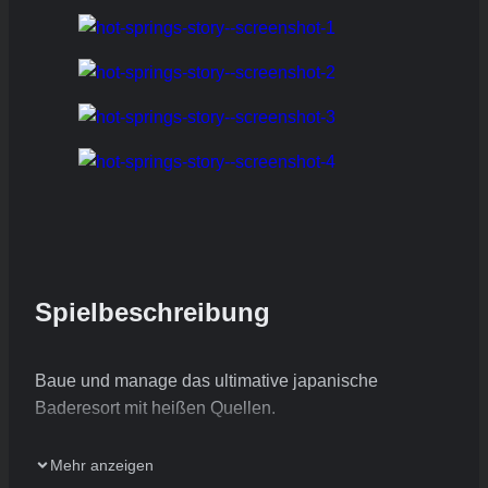
Spielbeschreibung
Baue und manage das ultimative japanische
Baderesort mit heißen Quellen.
Mehr anzeigen