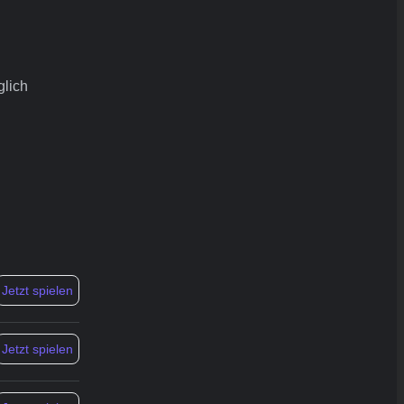
glich
Jetzt spielen
Jetzt spielen