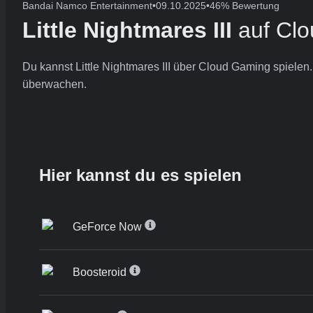
Bandai Namco Entertainment
•
09.10.2025
•
46% Bewertung
Little Nightmares III
auf Cl
Du kannst Little Nightmares III über Cloud Gaming spielen. 
überwachen.
Hier kannst du es spielen
GeForce Now
Boosteroid