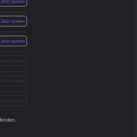
Jetzt spielen
Jetzt spielen
Jetzt spielen
Jetzt spielen
Jetzt spielen
Jetzt spielen
ufenden.