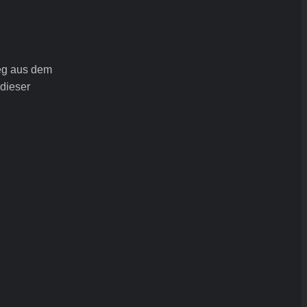
weg aus dem
 dieser