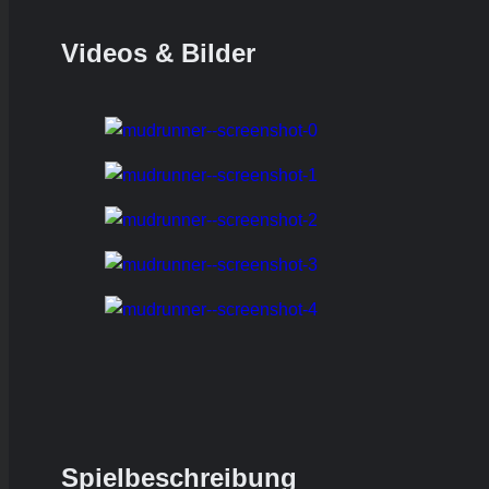
Videos & Bilder
Spielbeschreibung