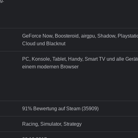
g.
GeForce Now, Boosteroid, airgpu, Shadow, Playstati
Cloud und Blacknut
PC, Konsole, Tablet, Handy, Smart TV und alle Gerät
einem modernen Browser
91% Bewertung auf Steam (35909)
Racing, Simulator, Strategy