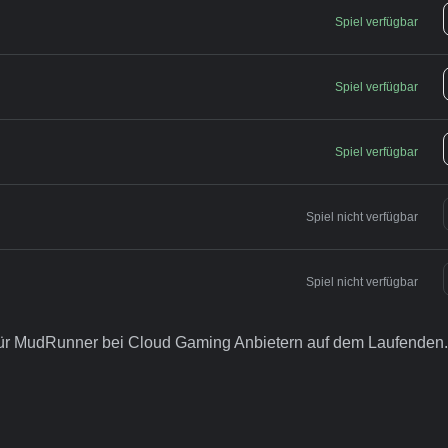
Spiel verfügbar
Spiel verfügbar
Spiel verfügbar
Spiel nicht verfügbar
Spiel nicht verfügbar
 für MudRunner bei Cloud Gaming Anbietern auf dem Laufenden.