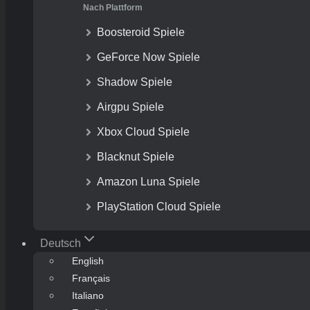
Nach Plattform
Boosteroid Spiele
GeForce Now Spiele
Shadow Spiele
Airgpu Spiele
Xbox Cloud Spiele
Blacknut Spiele
Amazon Luna Spiele
PlayStation Cloud Spiele
Deutsch
English
Français
Italiano