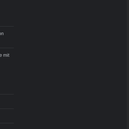
on
e mit