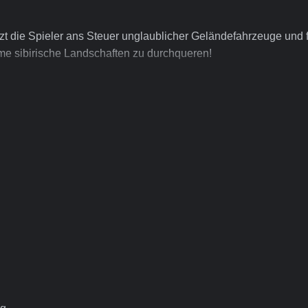
tzt die Spieler ans Steuer unglaublicher Geländefahrzeuge und f
eme sibirische Landschaften zu durchqueren!