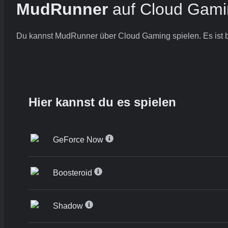
MudRunner
auf Cloud Gam
Du kannst MudRunner über Cloud Gaming spielen. Es ist be
Hier kannst du es spielen
GeForce Now
Boosteroid
Shadow