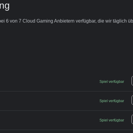
ing
i 6 von 7 Cloud Gaming Anbietern verfügbar, die wir täglich 
Spiel verfügbar
Spiel verfügbar
Spiel verfügbar