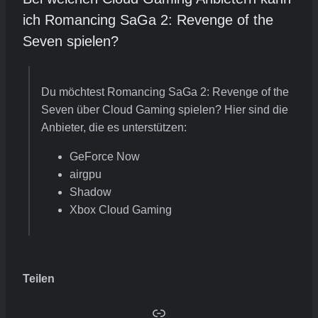
ich Romancing SaGa 2: Revenge of the
Seven spielen?
Du möchtest Romancing SaGa 2: Revenge of the
Seven über Cloud Gaming spielen? Hier sind die
Anbieter, die es unterstützen:
GeForce Now
airgpu
Shadow
Xbox Cloud Gaming
Teilen
Copy