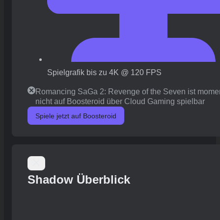
Spielgrafik bis zu 4K @ 120 FPS
Romancing SaGa 2: Revenge of the Seven ist mome
nicht auf Boosteroid über Cloud Gaming spielbar
Spiele jetzt auf Boosteroid
Shadow Überblick