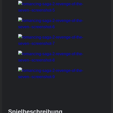
Spielbeschreibung