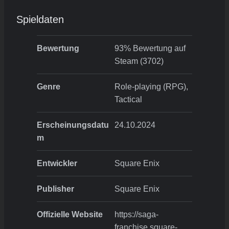
Spieldaten
Bewertung
93% Bewertung auf
Steam (3702)
Genre
Role-playing (RPG),
Tactical
Erscheinungsdatu
24.10.2024
m
Entwickler
Square Enix
Publisher
Square Enix
Offizielle Website
https://saga-
franchise.square-