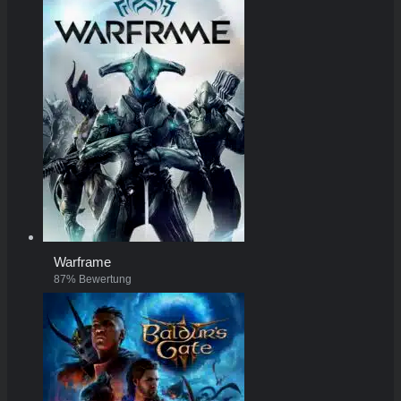
Warframe
87% Bewertung