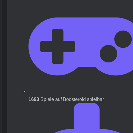
1693
Spiele auf Boosteroid spielbar