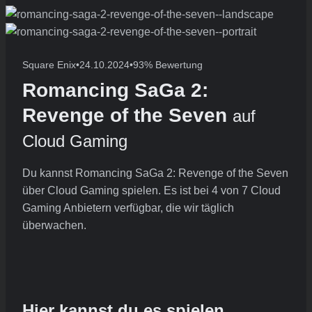
Square Enix
•
24.10.2024
•
93% Bewertung
Romancing SaGa 2:
Revenge of the Seven
auf
Cloud Gaming
Du kannst Romancing SaGa 2: Revenge of the Seven
über Cloud Gaming spielen. Es ist bei 4 von 7 Cloud
Gaming Anbietern verfügbar, die wir täglich
überwachen.
Hier kannst du es spielen