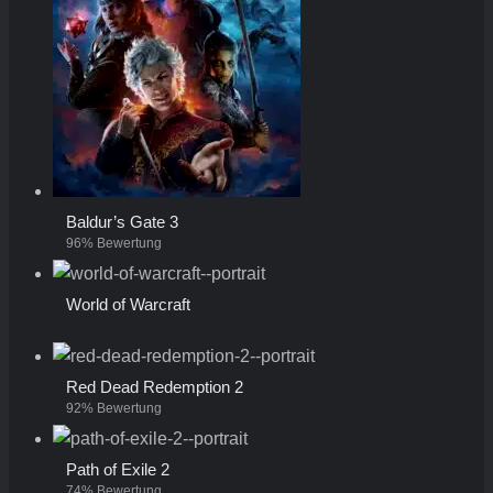
Baldur’s Gate 3
96% Bewertung
World of Warcraft
Red Dead Redemption 2
92% Bewertung
Path of Exile 2
74% Bewertung