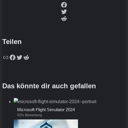
Facebook
Twitter
Reddit
Teilen
Copy
Facebook
Twitter
Reddit
Das könnte dir auch gefallen
Microsoft Flight Simulator 2024
55% Bewertung