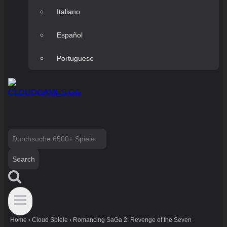
Italiano
Español
Portuguese
Search
for:
Home
›
Cloud Spiele
›
Romancing SaGa 2: Revenge of the Seven