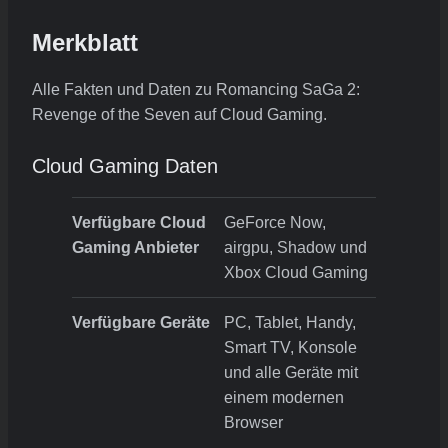
Merkblatt
Alle Fakten und Daten zu Romancing SaGa 2:
Revenge of the Seven auf Cloud Gaming.
Cloud Gaming Daten
Verfügbare Cloud
GeForce Now,
Gaming Anbieter
airgpu, Shadow und
Xbox Cloud Gaming
Verfügbare Geräte
PC, Tablet, Handy,
Smart TV, Konsole
und alle Geräte mit
einem modernen
Browser