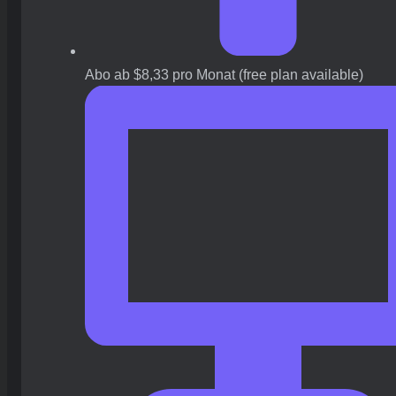
Abo ab $8,33 pro Monat (free plan available)