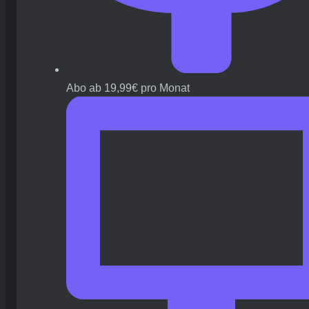
Abo ab 19,99€ pro Monat