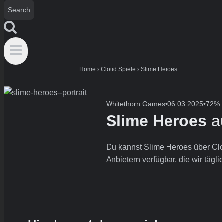
Home
›
Cloud Spiele
›
Slime Heroes
Whitethorn Games
•
06.03.2025
•
72% 
Slime Heroes
a
Du kannst Slime Heroes über Clo
Anbietern verfügbar, die wir täg