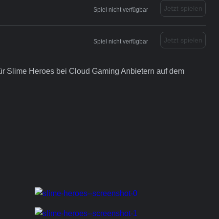
Jetzt spielen
Spiel nicht verfügbar
Jetzt spielen
Spiel nicht verfügbar
für Slime Heroes bei Cloud Gaming Anbietern auf dem