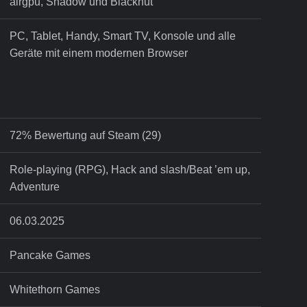
airgpu, Shadow und Blacknut
PC, Tablet, Handy, Smart TV, Konsole und alle
Geräte mit einem modernen Browser
72% Bewertung auf Steam (29)
Role-playing (RPG), Hack and slash/Beat ’em up,
Adventure
06.03.2025
Pancake Games
Whitethorn Games