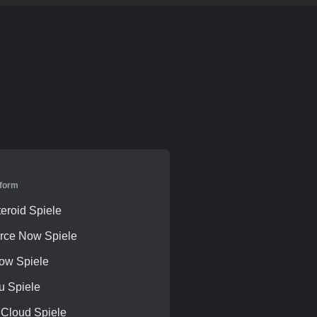
tform
eroid Spiele
rce Now Spiele
ow Spiele
u Spiele
Cloud Spiele