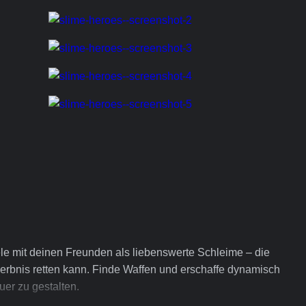
ele mit deinen Freunden als liebenswerte Schleime – die
rderbnis retten kann. Finde Waffen und erschaffe dynamisch
er zu gestalten.