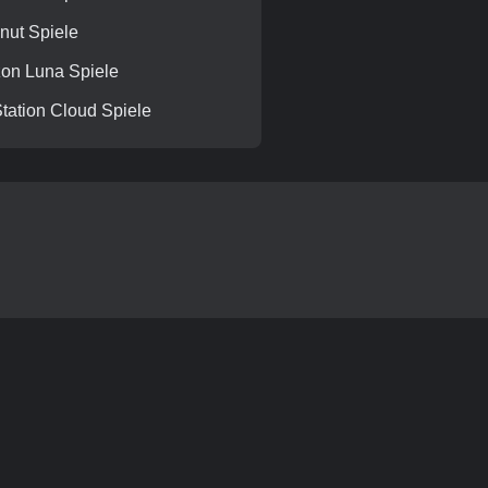
nut Spiele
on Luna Spiele
tation Cloud Spiele