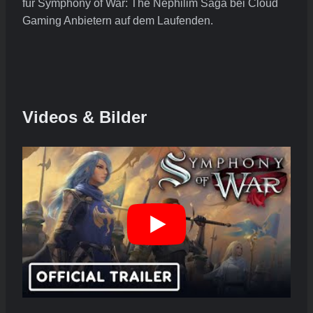
für Symphony of War: The Nephilim Saga bei Cloud
Gaming Anbietern auf dem Laufenden.
Videos & Bilder