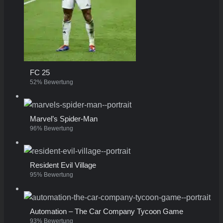
FC 25
52% Bewertung
Marvel’s Spider-Man
96% Bewertung
Resident Evil Village
95% Bewertung
Automation – The Car Company Tycoon Game
93% Bewertung