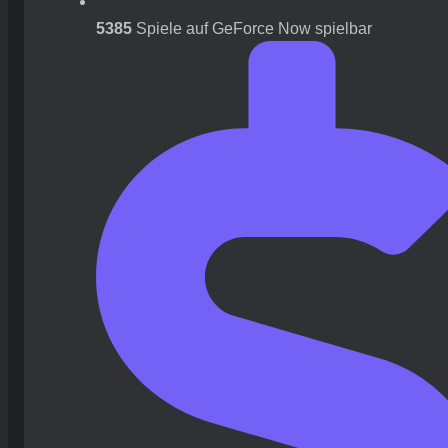
5385
Spiele auf GeForce Now spielbar