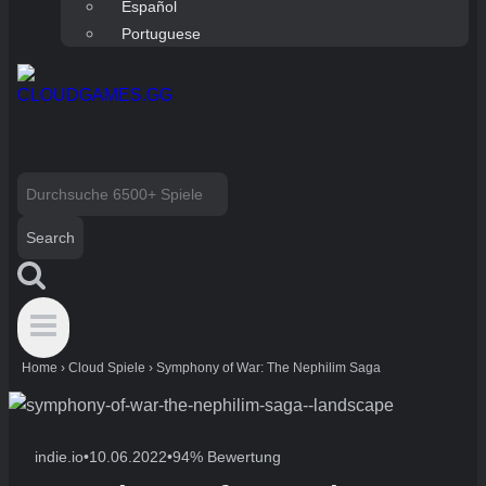
Español
Portuguese
Search
for:
Home
›
Cloud Spiele
›
Symphony of War: The Nephilim Saga
indie.io
•
10.06.2022
•
94% Bewertung