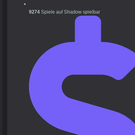
9274
Spiele auf Shadow spielbar