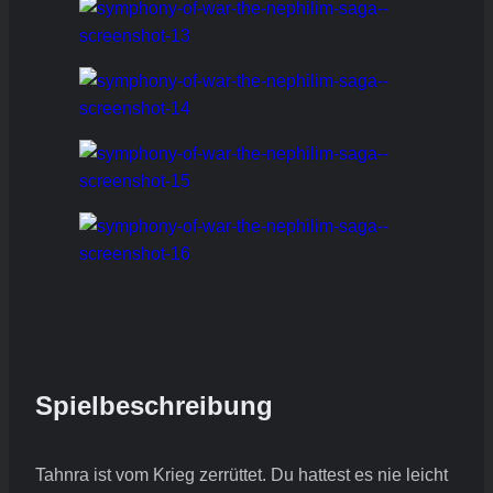
Spielbeschreibung
Tahnra ist vom Krieg zerrüttet. Du hattest es nie leicht