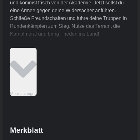
und kommst frisch von der Akademie. Jetzt sollst du
eine Armee gegen deine Widersacher anführen.
Schließe Freundschaften und führe deine Truppen in
Rundenkämpfen zum Sieg. Nutze das Terrain, die
Kampfmoral und bring Frieden ins Land!
Mehr anzeigen
Merkblatt