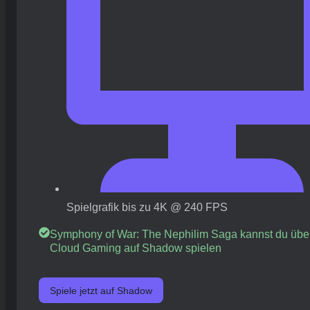
Spielgrafik bis zu 4K @ 240 FPS
Symphony of War: The Nephilim Saga kannst du übe
Cloud Gaming auf Shadow spielen
Spiele jetzt auf Shadow