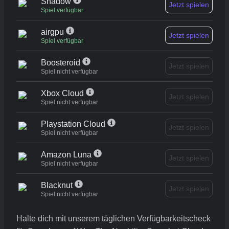
Shadow
Jetzt spielen
Spiel verfügbar
airgpu
Jetzt spielen
Spiel verfügbar
Boosteroid
Jetzt spielen
Spiel nicht verfügbar
Xbox Cloud
Jetzt spielen
Spiel nicht verfügbar
Playstation Cloud
Jetzt spielen
Spiel nicht verfügbar
Amazon Luna
Jetzt spielen
Spiel nicht verfügbar
Blacknut
Jetzt spielen
Spiel nicht verfügbar
Halte dich mit unserem täglichen Verfügbarkeitscheck