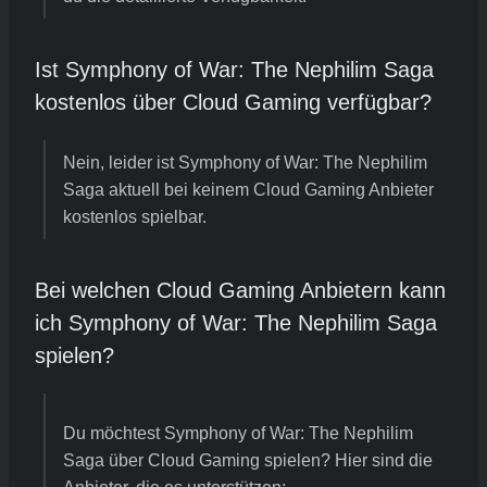
Ist Symphony of War: The Nephilim Saga
kostenlos über Cloud Gaming verfügbar?
Nein, leider ist Symphony of War: The Nephilim
Saga aktuell bei keinem Cloud Gaming Anbieter
kostenlos spielbar.
Bei welchen Cloud Gaming Anbietern kann
ich Symphony of War: The Nephilim Saga
spielen?
Du möchtest Symphony of War: The Nephilim
Saga über Cloud Gaming spielen? Hier sind die