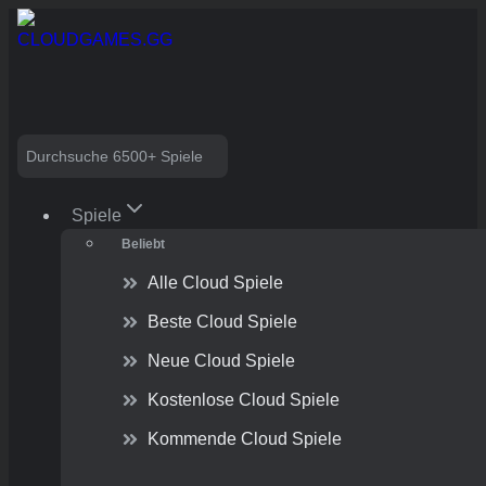
Skip
to
content
Search
Spiele
Beliebt
Alle Cloud Spiele
Beste Cloud Spiele
Neue Cloud Spiele
Kostenlose Cloud Spiele
Kommende Cloud Spiele