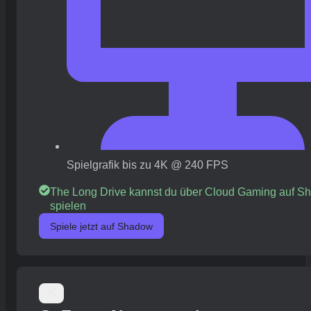
Spielgrafik bis zu 4K @ 240 FPS
The Long Drive kannst du über Cloud Gaming auf S
spielen
Spiele jetzt auf Shadow