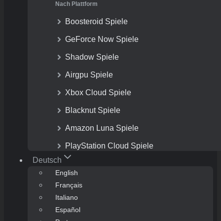
Nach Plattform
Boosteroid Spiele
GeForce Now Spiele
Shadow Spiele
Airgpu Spiele
Xbox Cloud Spiele
Blacknut Spiele
Amazon Luna Spiele
PlayStation Cloud Spiele
Deutsch
English
Français
Italiano
Español