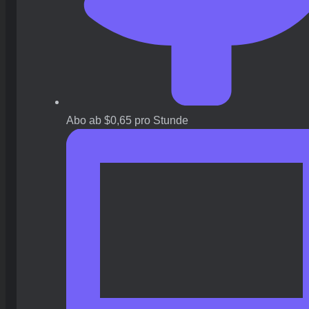
Abo ab $0,65 pro Stunde