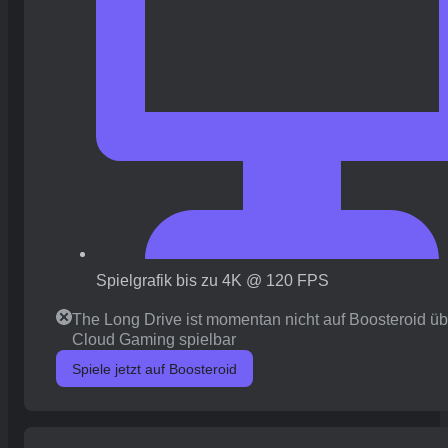
Spielgrafik bis zu 4K @ 120 FPS
The Long Drive ist momentan nicht auf Boosteroid üb
Cloud Gaming spielbar
Spiele jetzt auf Boosteroid