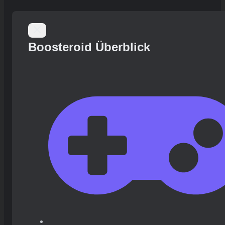
Boosteroid Überblick