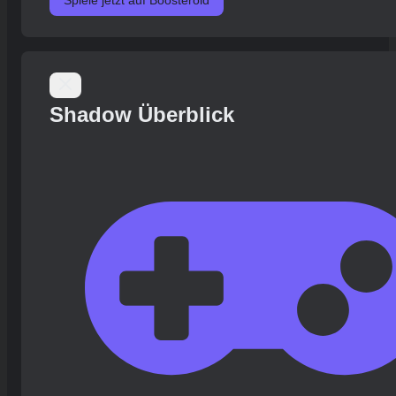
Spiele jetzt auf Boosteroid
Shadow Überblick