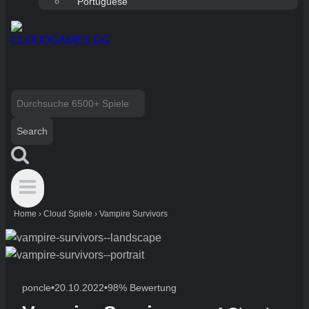
Portuguese
Search
for:
Home
›
Cloud Spiele
›
Vampire Survivors
poncle
•
20.10.2022
•
98% Bewertung