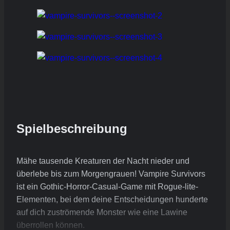
Spielbeschreibung
Mähe tausende Kreaturen der Nacht nieder und
überlebe bis zum Morgengrauen! Vampire Survivors
ist ein Gothic-Horror-Casual-Game mit Rogue-lite-
Elementen, bei dem deine Entscheidungen hunderte
auf dich zuströmende Monster wie eine Lawine
überrollen können.