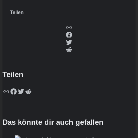
Teilen
Copy
Facebook
Twitter
Reddit
Teilen
Copy
Facebook
Twitter
Reddit
Das könnte dir auch gefallen