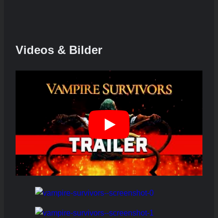
Videos & Bilder