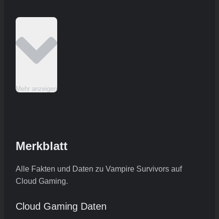
Mehr anzeigen
Merkblatt
Alle Fakten und Daten zu Vampire Survivors auf
Cloud Gaming.
Cloud Gaming Daten