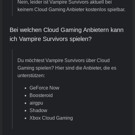
Nein, leider ist Vampire Survivors aktuell bei
keinem Cloud Gaming Anbieter kostenlos spielbar.
Bei welchen Cloud Gaming Anbietern kann
ich Vampire Survivors spielen?
Du möchtest Vampire Survivors über Cloud
Gaming spielen? Hier sind die Anbieter, die es
unterstützen:
GeForce Now
Boosteroid
airgpu
Shadow
Xbox Cloud Gaming