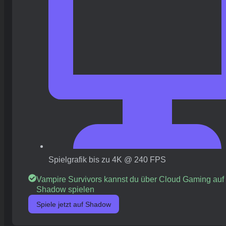
Spielgrafik bis zu 4K @ 240 FPS
Vampire Survivors kannst du über Cloud Gaming auf
Shadow spielen
Spiele jetzt auf Shadow