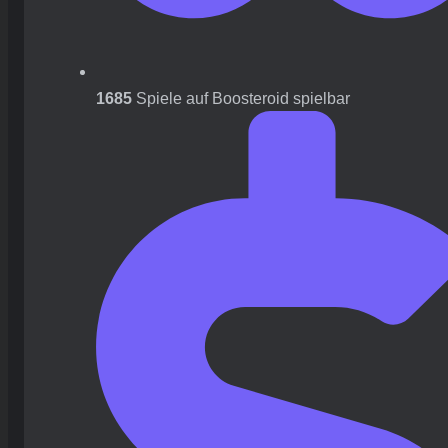
1685
Spiele auf Boosteroid spielbar