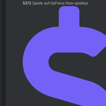
5372
Spiele auf GeForce Now spielbar