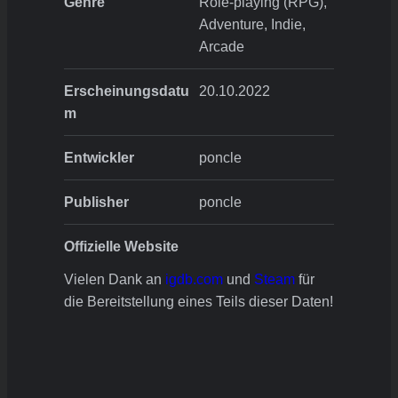
Genre
Role-playing (RPG),
Adventure, Indie,
Arcade
Erscheinungsdatu
20.10.2022
m
Entwickler
poncle
Publisher
poncle
Offizielle Website
Vielen Dank an
igdb.com
und
Steam
für
die Bereitstellung eines Teils dieser Daten!