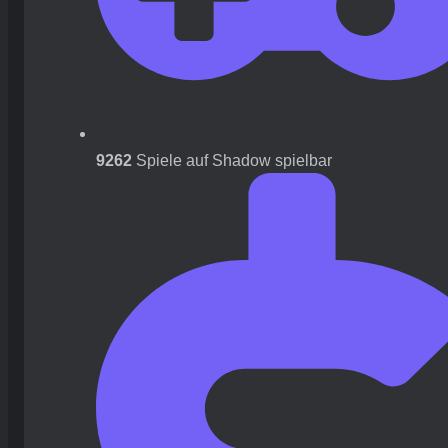
9262
Spiele auf Shadow spielbar