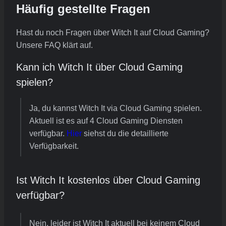
Häufig gestellte Fragen
Hast du noch Fragen über Witch It auf Cloud Gaming?
Unsere FAQ klärt auf.
Kann ich Witch It über Cloud Gaming
spielen?
Ja, du kannst Witch It via Cloud Gaming spielen.
Aktuell ist es auf 4 Cloud Gaming Diensten
verfügbar.
Hier
siehst du die detaillierte
Verfügbarkeit.
Ist Witch It kostenlos über Cloud Gaming
verfügbar?
Nein, leider ist Witch It aktuell bei keinem Cloud