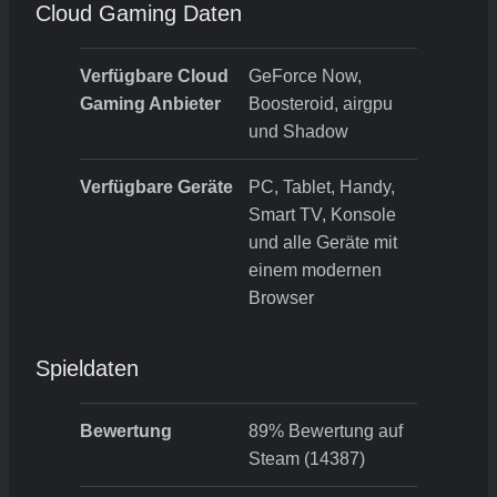
Cloud Gaming Daten
Verfügbare Cloud
GeForce Now,
Gaming Anbieter
Boosteroid, airgpu
und Shadow
Verfügbare Geräte
PC, Tablet, Handy,
Smart TV, Konsole
und alle Geräte mit
einem modernen
Browser
Spieldaten
Bewertung
89% Bewertung auf
Steam (14387)