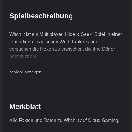
Spielbeschreibung
Witch It ist ein Multiplayer “Hide & Seek” Spiel in einer
lebendigen, magischen Welt. Tapfere Jäger
versuchen die Hexen zu erwischen, die ihre Dörfer
heimsuchen!
Mehr anzeigen
Merkblatt
Alle Fakten und Daten zu Witch It auf Cloud Gaming.