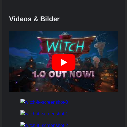
Videos & Bilder