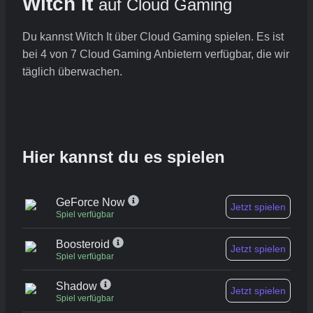
Witch It
auf Cloud Gaming
Du kannst Witch It über Cloud Gaming spielen. Es ist
bei 4 von 7 Cloud Gaming Anbietern verfügbar, die wir
täglich überwachen.
Hier kannst du es spielen
GeForce Now
Jetzt spielen
Spiel verfügbar
Boosteroid
Jetzt spielen
Spiel verfügbar
Shadow
Jetzt spielen
Spiel verfügbar