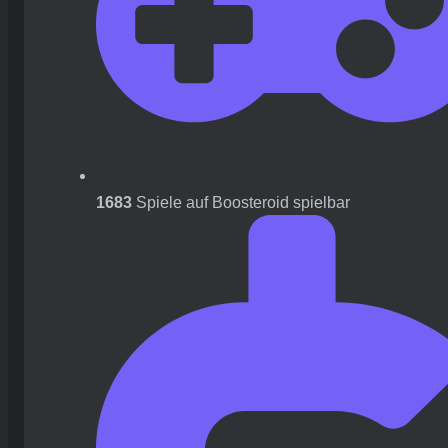
1683
Spiele auf Boosteroid spielbar