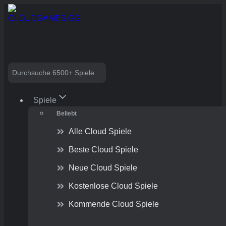
Skip
to
content
Search
Spiele
Beliebt
Alle Cloud Spiele
Beste Cloud Spiele
Neue Cloud Spiele
Kostenlose Cloud Spiele
Kommende Cloud Spiele