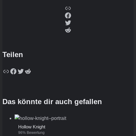
Copy
Facebook
Twitter
Reddit
Teilen
Copy
Facebook
Twitter
Reddit
Das könnte dir auch gefallen
Hollow Knight
96% Bewertung