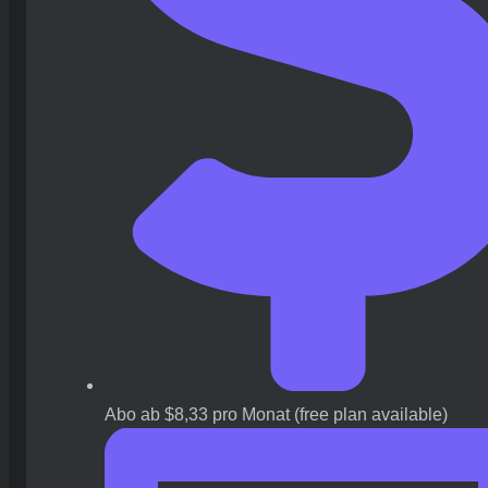
Abo ab $8,33 pro Monat (free plan available)