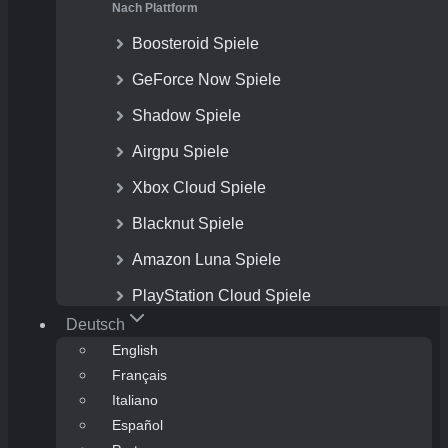
Nach Plattform
Boosteroid Spiele
GeForce Now Spiele
Shadow Spiele
Airgpu Spiele
Xbox Cloud Spiele
Blacknut Spiele
Amazon Luna Spiele
PlayStation Cloud Spiele
Deutsch
English
Français
Italiano
Español