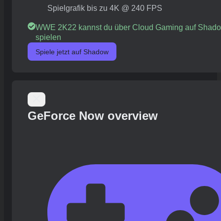
Spielgrafik bis zu 4K @ 240 FPS
WWE 2K22 kannst du über Cloud Gaming auf Shad
spielen
Spiele jetzt auf Shadow
GeForce Now overview