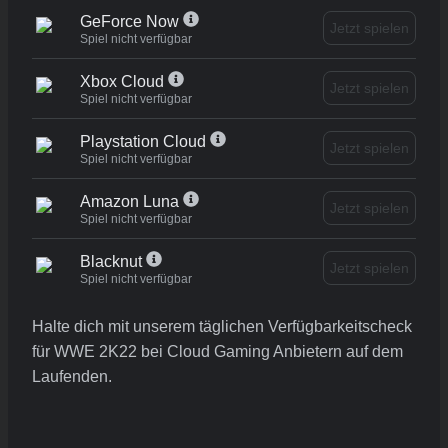
GeForce Now
Jetzt spielen
Spiel nicht verfügbar
Xbox Cloud
Jetzt spielen
Spiel nicht verfügbar
Playstation Cloud
Jetzt spielen
Spiel nicht verfügbar
Amazon Luna
Jetzt spielen
Spiel nicht verfügbar
Blacknut
Jetzt spielen
Spiel nicht verfügbar
Halte dich mit unserem täglichen Verfügbarkeitscheck
für WWE 2K22 bei Cloud Gaming Anbietern auf dem
Laufenden.