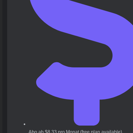
Abo ab $8,33 pro Monat (free plan available)