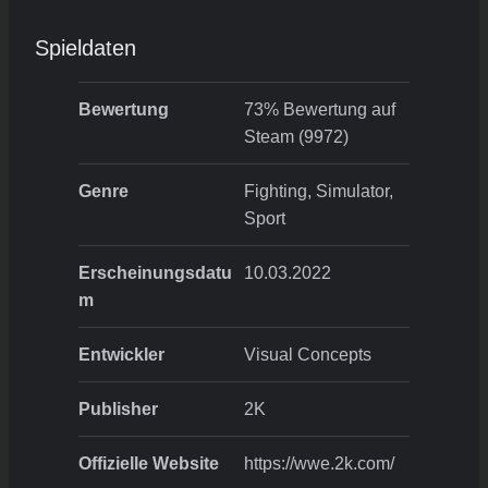
Spieldaten
Bewertung
73% Bewertung auf
Steam (9972)
Genre
Fighting, Simulator,
Sport
Erscheinungsdatu
10.03.2022
m
Entwickler
Visual Concepts
Publisher
2K
Offizielle Website
https://wwe.2k.com/