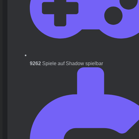
9262
Spiele auf Shadow spielbar