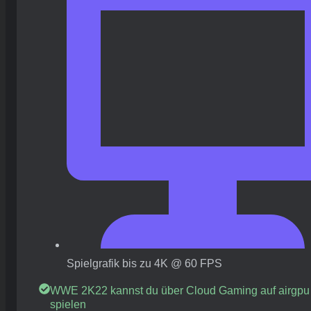
Spielgrafik bis zu 4K @ 60 FPS
WWE 2K22 kannst du über Cloud Gaming auf airgpu
spielen