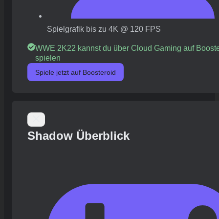
Spielgrafik bis zu 4K @ 120 FPS
WWE 2K22 kannst du über Cloud Gaming auf Booste
spielen
Spiele jetzt auf Boosteroid
Shadow Überblick