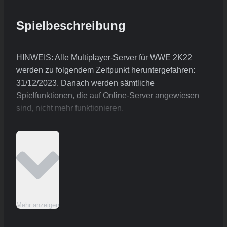
Spielbeschreibung
HINWEIS: Alle Multiplayer-Server für WWE 2K22
werden zu folgendem Zeitpunkt heruntergefahren:
31/12/2023. Danach werden sämtliche
Spielfunktionen, die auf Online-Server angewiesen
sind, nicht mehr funktionieren.
Mehr anzeigen