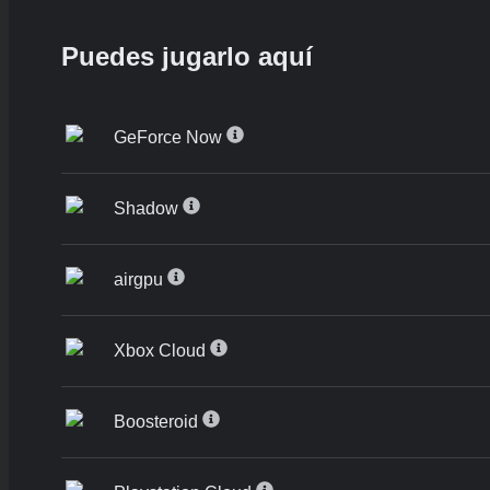
Puedes jugarlo aquí
GeForce Now
Shadow
airgpu
Xbox Cloud
Boosteroid