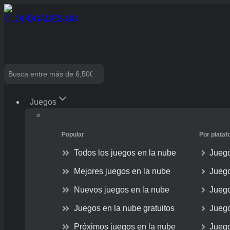
Skip
to
content
Search
Juegos
Popular
Por plata
Todos los juegos en la nube
Juego
Mejores juegos en la nube
Jueg
Nuevos juegos en la nube
Jueg
Juegos en la nube gratuitos
Juego
Próximos juegos en la nube
Juego