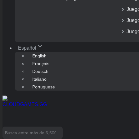
Juego
Jueg
Juego
Español
English
Français
Deutsch
Italiano
Portuguese
Search
for: