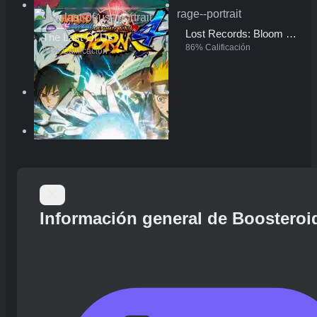
Lost Records: Bloom & Rage
The Last Of Us
86% Calificación
84% Calificación
Información general de Boosteroi
NARUTO SHIPPUDEN: Ultimate Ninja STORM 4
90% Calificación