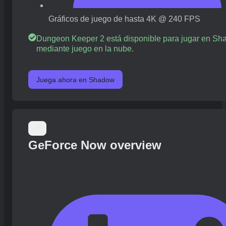
Gráficos de juego de hasta 4K @ 240 FPS
Dungeon Keeper 2 está disponible para jugar en S
mediante juego en la nube.
Juega ahora en Shadow
GeForce Now overview