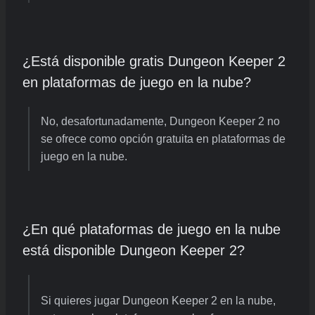
¿Está disponible gratis Dungeon Keeper 2
en plataformas de juego en la nube?
No, desafortunadamente, Dungeon Keeper 2 no
se ofrece como opción gratuita en plataformas de
juego en la nube.
¿En qué plataformas de juego en la nube
está disponible Dungeon Keeper 2?
Si quieres jugar Dungeon Keeper 2 en la nube,