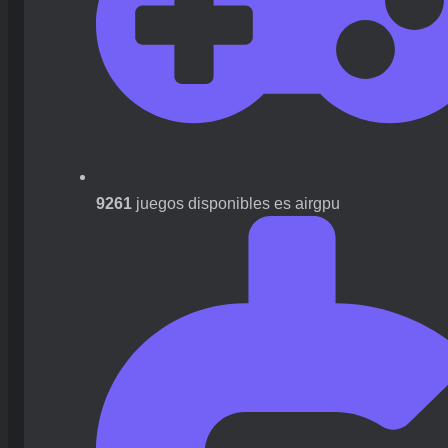
9261
juegos disponibles es airgpu