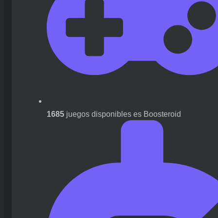
1685
juegos disponibles es Boosteroid