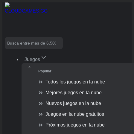
Skip
to
content
Search
Juegos
Popular
Todos los juegos en la nube
Mejores juegos en la nube
Nuevos juegos en la nube
Juegos en la nube gratuitos
Próximos juegos en la nube