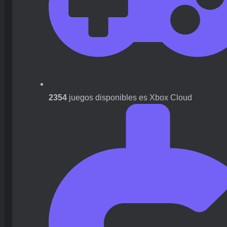
2354
juegos disponibles es Xbox Cloud