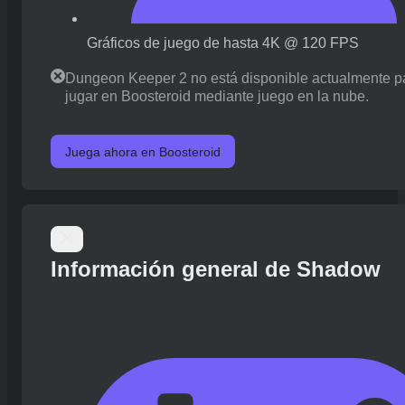
Gráficos de juego de hasta 4K @ 120 FPS
Dungeon Keeper 2 no está disponible actualmente p
jugar en Boosteroid mediante juego en la nube.
Juega ahora en Boosteroid
Información general de Shadow