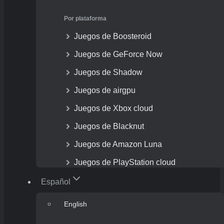
Por plataforma
Juegos de Boosteroid
Juegos de GeForce Now
Juegos de Shadow
Juegos de airgpu
Juegos de Xbox cloud
Juegos de Blacknut
Juegos de Amazon Luna
Juegos de PlayStation cloud
Español
English