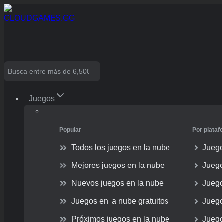
Skip
to
content
Search
Juegos
Popular
Por plata
Todos los juegos en la nube
Juego
Mejores juegos en la nube
Jueg
Nuevos juegos en la nube
Jueg
Juegos en la nube gratuitos
Juego
Próximos juegos en la nube
Juego