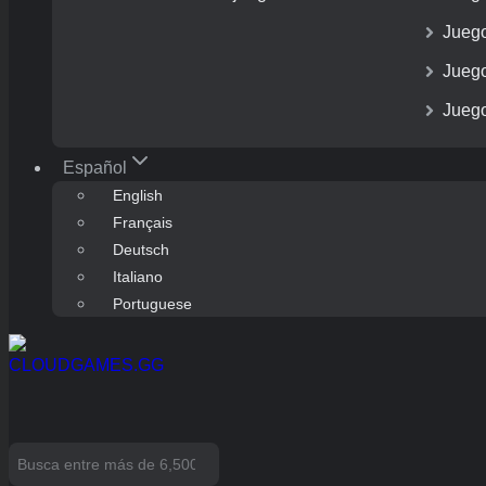
Juego
Jueg
Juego
Español
English
Français
Deutsch
Italiano
Portuguese
Search
for: