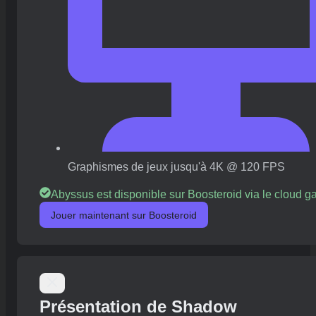
Graphismes de jeux jusqu'à 4K @ 120 FPS
Abyssus est disponible sur Boosteroid via le cloud 
Jouer maintenant sur Boosteroid
Présentation de Shadow