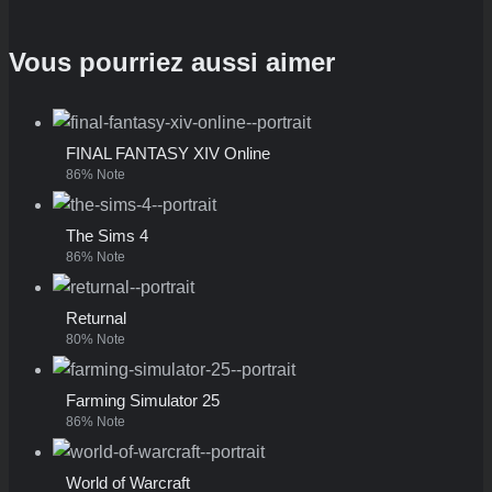
Vous pourriez aussi aimer
FINAL FANTASY XIV Online
86% Note
The Sims 4
86% Note
Returnal
80% Note
Farming Simulator 25
86% Note
World of Warcraft