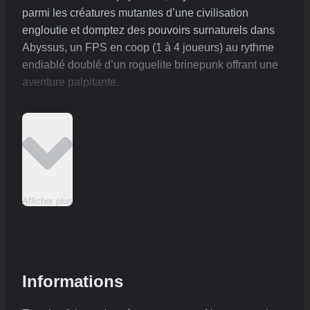
parmi les créatures mutantes d’une civilisation
engloutie et domptez des pouvoirs surnaturels dans
Abyssus, un FPS en coop (1 à 4 joueurs) au rythme
endiablé doublé d’un roguelite brinepunk offrant une
aventure palpitante.
Afficher plus
Informations