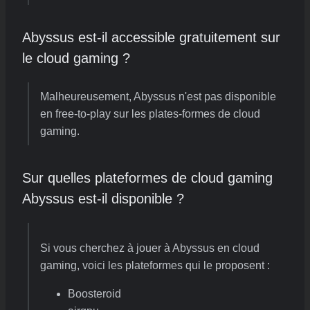
Abyssus est-il accessible gratuitement sur
le cloud gaming ?
Malheureusement, Abyssus n'est pas disponible
en free-to-play sur les plates-formes de cloud
gaming.
Sur quelles plateformes de cloud gaming
Abyssus est-il disponible ?
Si vous cherchez à jouer à Abyssus en cloud
gaming, voici les plateformes qui le proposent :
Boosteroid