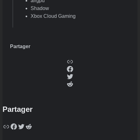
airgpu
Shadow
Xbox Cloud Gaming
Partager
Copy
Facebook
Twitter
Reddit
Partager
Copy
Facebook
Twitter
Reddit