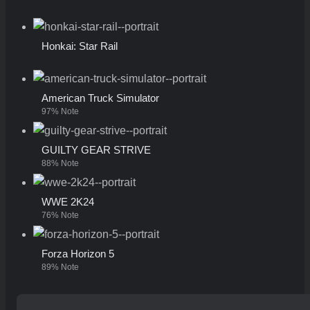
Honkai: Star Rail
American Truck Simulator
97% Note
GUILTY GEAR STRIVE
88% Note
WWE 2K24
76% Note
Forza Horizon 5
89% Note