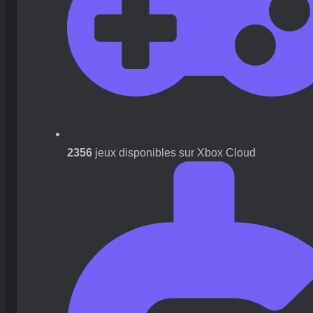
2356
jeux disponibles sur Xbox Cloud