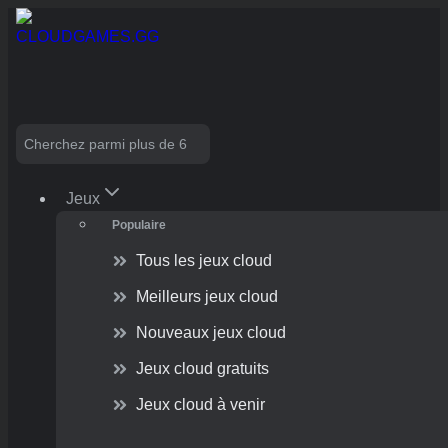
Skip
to
content
Search
Jeux
Populaire
Tous les jeux cloud
Meilleurs jeux cloud
Nouveaux jeux cloud
Jeux cloud gratuits
Jeux cloud à venir