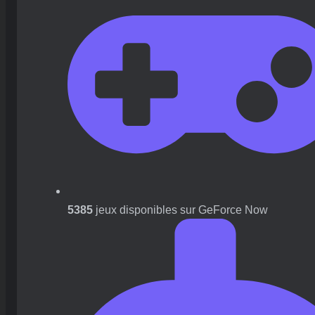
5385
jeux disponibles sur GeForce Now