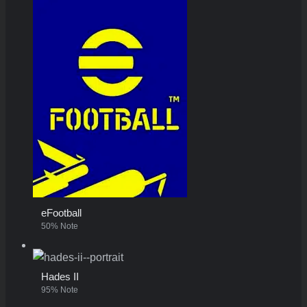
eFootball
50% Note
Hades II
95% Note