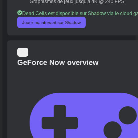
Graphismes de jeux jusqu'à 4K @ 240 FPS
Dead Cells est disponible sur Shadow via le cloud 
Jouer maintenant sur Shadow
GeForce Now overview