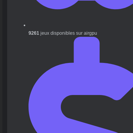
9261
jeux disponibles sur airgpu