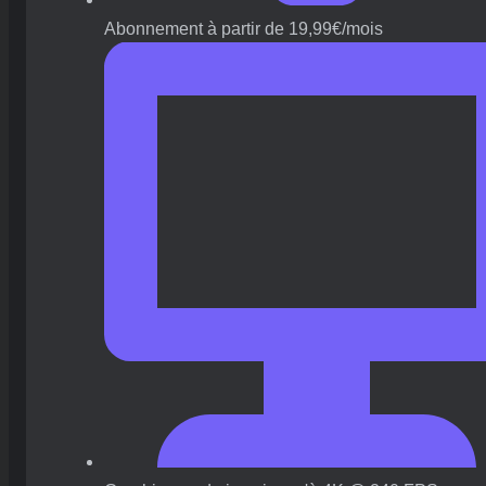
Abonnement à partir de 19,99€/mois