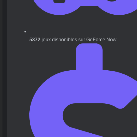
5372
jeux disponibles sur GeForce Now