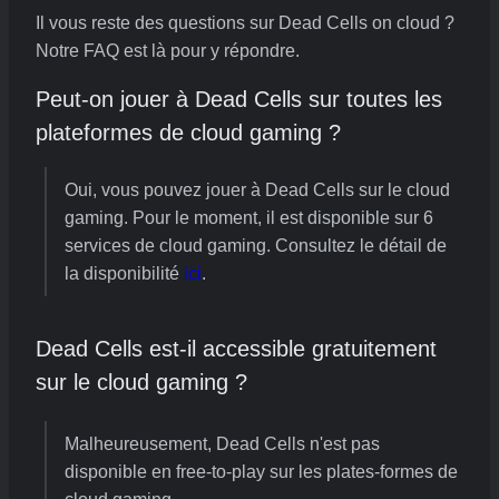
Il vous reste des questions sur Dead Cells on cloud ?
Notre FAQ est là pour y répondre.
Peut-on jouer à Dead Cells sur toutes les
plateformes de cloud gaming ?
Oui, vous pouvez jouer à Dead Cells sur le cloud
gaming. Pour le moment, il est disponible sur 6
services de cloud gaming. Consultez le détail de
la disponibilité
ici
.
Dead Cells est-il accessible gratuitement
sur le cloud gaming ?
Malheureusement, Dead Cells n'est pas
disponible en free-to-play sur les plates-formes de