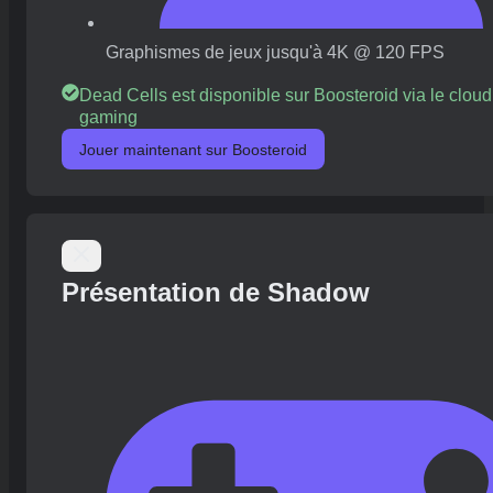
Graphismes de jeux jusqu'à 4K @ 120 FPS
Dead Cells est disponible sur Boosteroid via le cloud
gaming
Jouer maintenant sur Boosteroid
Présentation de Shadow