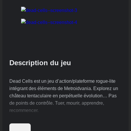
Description du jeu
Dead Cells est un jeu d’action/plateforme rogue-lite
intégrant des éléments de Metroidvania. Explorez un
château tentaculaire en perpétuelle évolution… Pas
de points de contrôle. Tuer, mourir, apprendre,
recommencer.