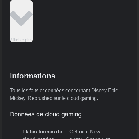
Afficher plus
Informations
Tous les faits et données concernant Disney Epic
Mickey: Rebrushed sur le cloud gaming.
Données de cloud gaming
Plates-formes de
GeForce Now,