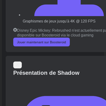
Graphismes de jeux jusqu'à 4K @ 120 FPS
Disney Epic Mickey: Rebrushed n'est actuellement p
disponible sur Boosteroid via le cloud gaming
Jouer maintenant sur Boosteroid
Présentation de Shadow