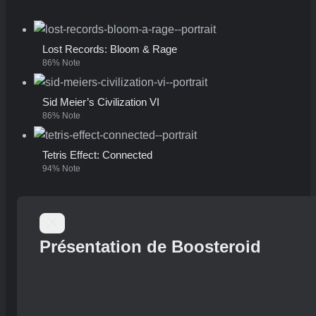
Lost Records: Bloom & Rage
86% Note
Sid Meier’s Civilization VI
86% Note
Tetris Effect: Connected
94% Note
Présentation de Boosteroid