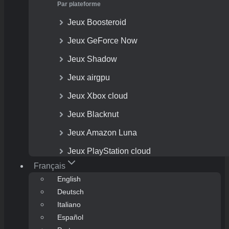
Par plateforme
Jeux Boosteroid
Jeux GeForce Now
Jeux Shadow
Jeux airgpu
Jeux Xbox cloud
Jeux Blacknut
Jeux Amazon Luna
Jeux PlayStation cloud
Français
English
Deutsch
Italiano
Español