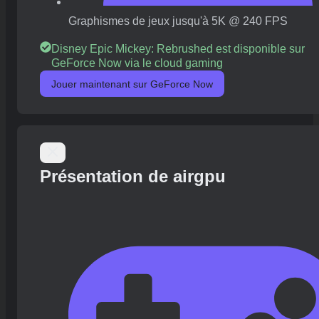
Graphismes de jeux jusqu'à 5K @ 240 FPS
Disney Epic Mickey: Rebrushed est disponible sur
GeForce Now via le cloud gaming
Jouer maintenant sur GeForce Now
Présentation de airgpu