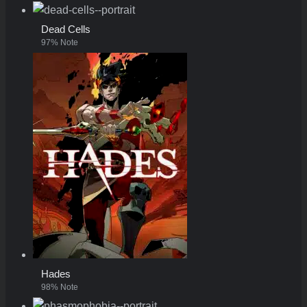
Dead Cells
97% Note
Hades
98% Note