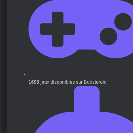
1695
jeux disponibles sur Boosteroid