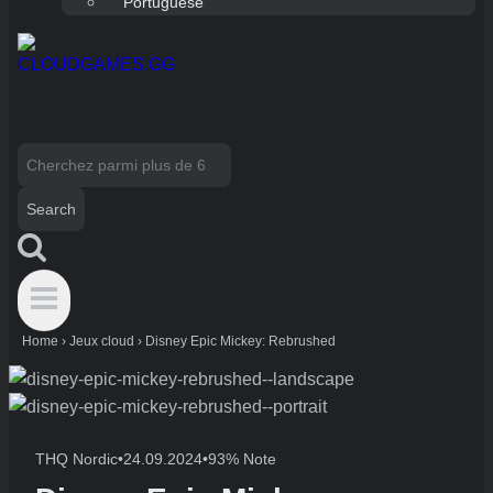
Portuguese
Search
for:
Home
›
Jeux cloud
›
Disney Epic Mickey: Rebrushed
THQ Nordic
•
24.09.2024
•
93% Note