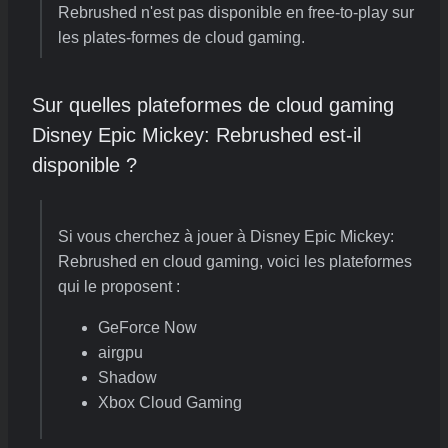
Rebrushed n'est pas disponible en free-to-play sur
les plates-formes de cloud gaming.
Sur quelles plateformes de cloud gaming
Disney Epic Mickey: Rebrushed est-il
disponible ?
Si vous cherchez à jouer à Disney Epic Mickey:
Rebrushed en cloud gaming, voici les plateformes
qui le proposent :
GeForce Now
airgpu
Shadow
Xbox Cloud Gaming