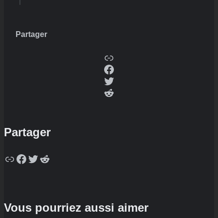
Partager
Copy
Facebook
Twitter
Reddit
Partager
Copy
Facebook
Twitter
Reddit
Vous pourriez aussi aimer