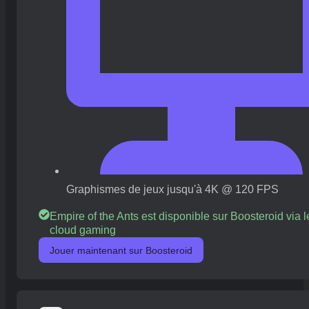
Graphismes de jeux jusqu'à 4K @ 120 FPS
Empire of the Ants est disponible sur Boosteroid via l
cloud gaming
Jouer maintenant sur Boosteroid