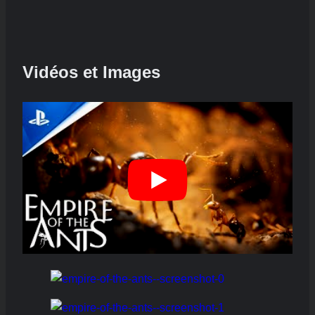
Vidéos et Images