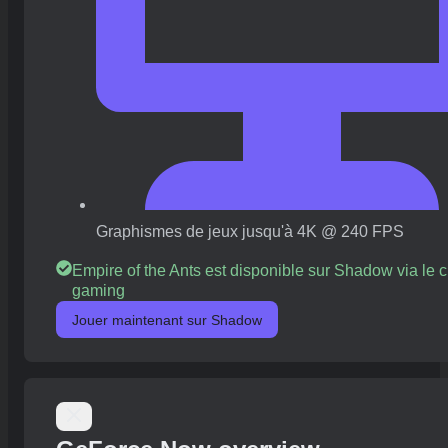
Graphismes de jeux jusqu'à 4K @ 240 FPS
Empire of the Ants est disponible sur Shadow via le 
gaming
Jouer maintenant sur Shadow