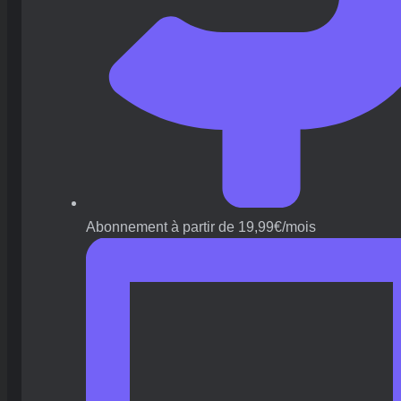
Abonnement à partir de 19,99€/mois