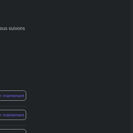
nous suivons
r maintenant
r maintenant