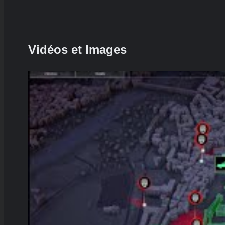
Vidéos et Images