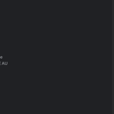
ie
E AU