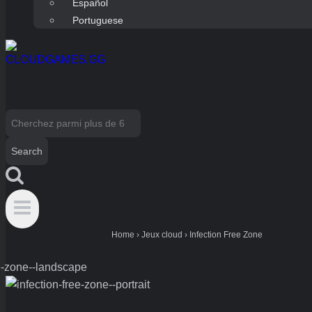
Español
Portuguese
Search
for:
Home
›
Jeux cloud
›
Infection Free Zone