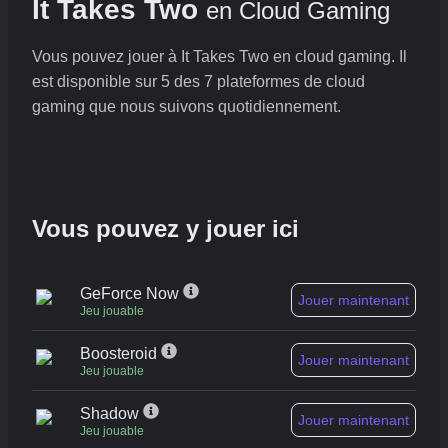
It Takes Two
en Cloud Gaming
Vous pouvez jouer à It Takes Two en cloud gaming. Il
est disponible sur 5 des 7 plateformes de cloud
gaming que nous suivons quotidiennement.
Vous pouvez y jouer ici
GeForce Now
Jouer maintenant
Jeu jouable
Boosteroid
Jouer maintenant
Jeu jouable
Shadow
Jouer maintenant
Jeu jouable