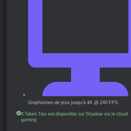
Graphismes de jeux jusqu'à 4K @ 240 FPS
It Takes Two est disponible sur Shadow via le cloud
gaming