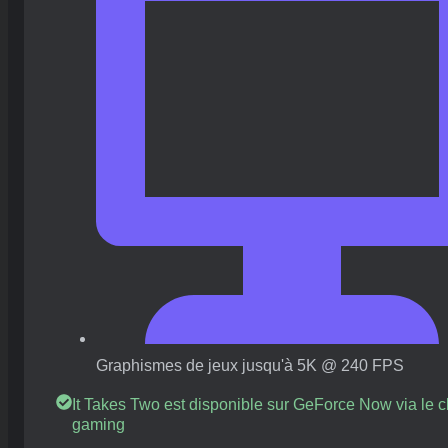
Graphismes de jeux jusqu'à 5K @ 240 FPS
It Takes Two est disponible sur GeForce Now via le 
gaming