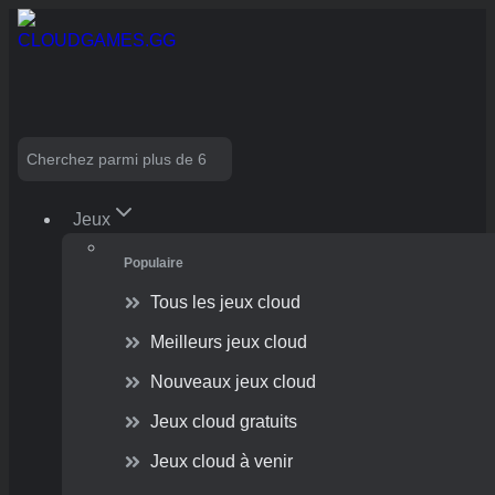
Skip
to
content
Search
Jeux
Populaire
Tous les jeux cloud
Meilleurs jeux cloud
Nouveaux jeux cloud
Jeux cloud gratuits
Jeux cloud à venir