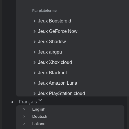
Par plateforme
Jeux Boosteroid
Jeux GeForce Now
Jeux Shadow
Jeux airgpu
Jeux Xbox cloud
Jeux Blacknut
Jeux Amazon Luna
Jeux PlayStation cloud
Français
English
Deutsch
Italiano