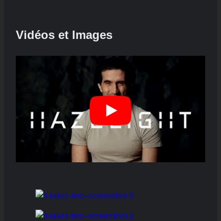
Vidéos et Images