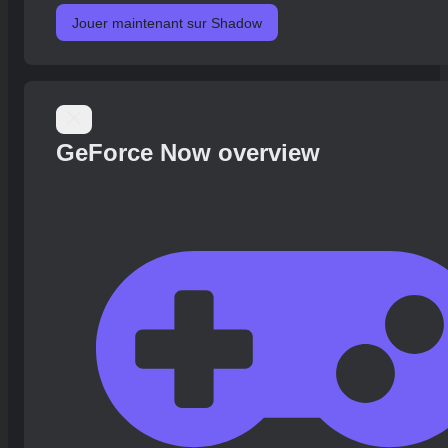
Jouer maintenant sur Shadow
GeForce Now overview