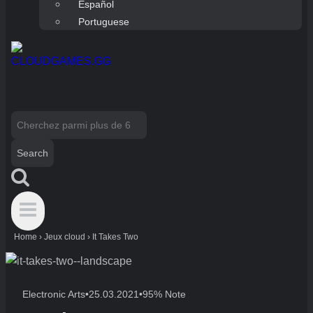
Español
Portuguese
Search
for:
Home
›
Jeux cloud
›
It Takes Two
Electronic Arts
•
25.03.2021
•
95% Note