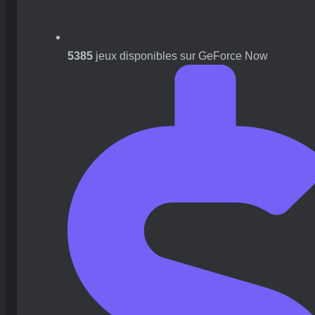
5385
jeux disponibles sur GeForce Now