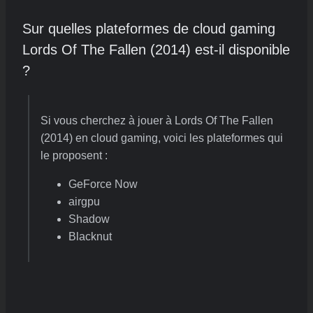
Sur quelles plateformes de cloud gaming
Lords Of The Fallen (2014) est-il disponible
?
Si vous cherchez à jouer à Lords Of The Fallen
(2014) en cloud gaming, voici les plateformes qui
le proposent :
GeForce Now
airgpu
Shadow
Blacknut