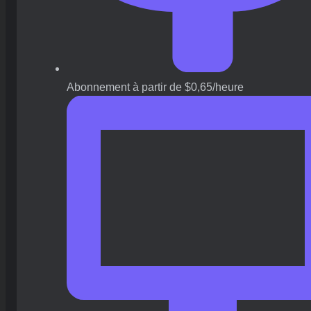
Abonnement à partir de $0,65/heure