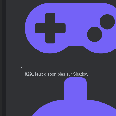
9291
jeux disponibles sur Shadow