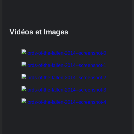
Vidéos et Images