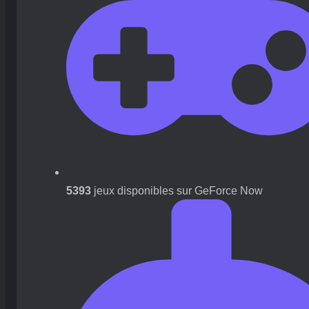
5393
jeux disponibles sur GeForce Now