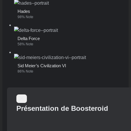
Hades
98% Note
Delta Force
58% Note
Sid Meier’s Civilization VI
86% Note
Présentation de Boosteroid