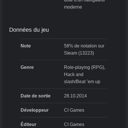
moderne
Données du jeu
Note
58% de notation sur
Steam (13223)
Genre
Role-playing (RPG),
Hack and
slash/Beat ’em up
Date de sortie
28.10.2014
Développeur
CI Games
Éditeur
CI Games