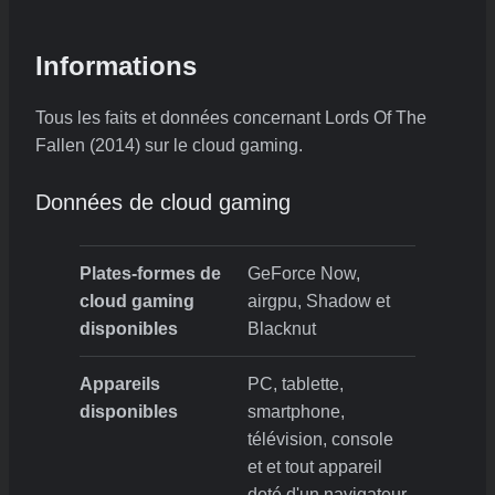
Informations
Tous les faits et données concernant Lords Of The
Fallen (2014) sur le cloud gaming.
Données de cloud gaming
Plates-formes de
GeForce Now,
cloud gaming
airgpu, Shadow et
disponibles
Blacknut
Appareils
PC, tablette,
disponibles
smartphone,
télévision, console
et et tout appareil
doté d'un navigateur