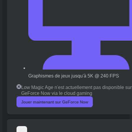
Graphismes de jeux jusqu'à 5K @ 240 FPS
Low Magic Age n'est actuellement pas disponible sur
GeForce Now via le cloud gaming
Jouer maintenant sur GeForce Now