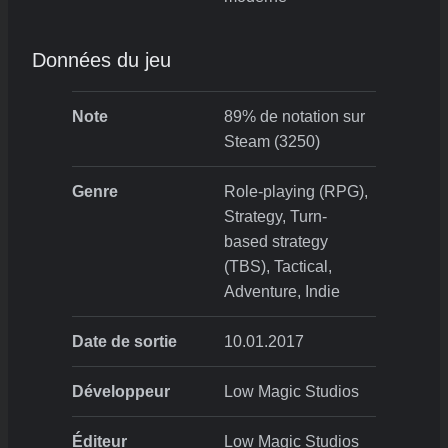
Données du jeu
Note
89% de notation sur
Steam (3250)
Genre
Role-playing (RPG),
Strategy, Turn-
based strategy
(TBS), Tactical,
Adventure, Indie
Date de sortie
10.01.2017
Développeur
Low Magic Studios
Éditeur
Low Magic Studios