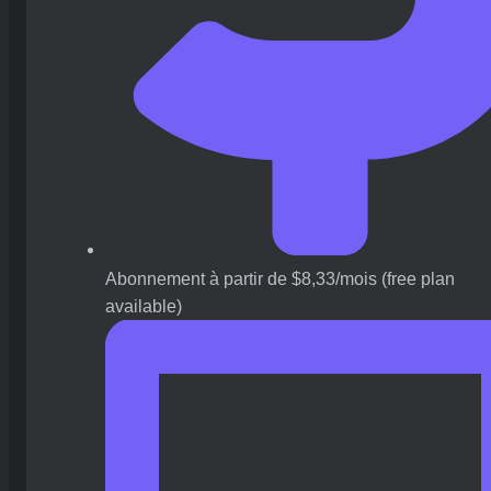
Abonnement à partir de $8,33/mois (free plan
available)