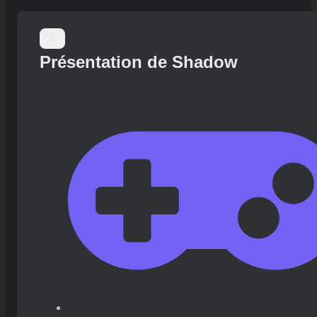
Présentation de Shadow