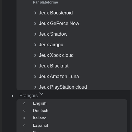
Par plateforme
Jeux Boosteroid
Jeux GeForce Now
Jeux Shadow
Jeux airgpu
Jeux Xbox cloud
Jeux Blacknut
Jeux Amazon Luna
Jeux PlayStation cloud
Français
English
Deutsch
Italiano
Español