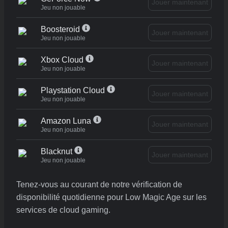
Jouer maintenant
Jeu non jouable
Boosteroid
Jouer maintenant
Jeu non jouable
Xbox Cloud
Jouer maintenant
Jeu non jouable
Playstation Cloud
Jouer maintenant
Jeu non jouable
Amazon Luna
Jouer maintenant
Jeu non jouable
Blacknut
Jouer maintenant
Jeu non jouable
Tenez-vous au courant de notre vérification de
disponibilité quotidienne pour Low Magic Age sur les
services de cloud gaming.