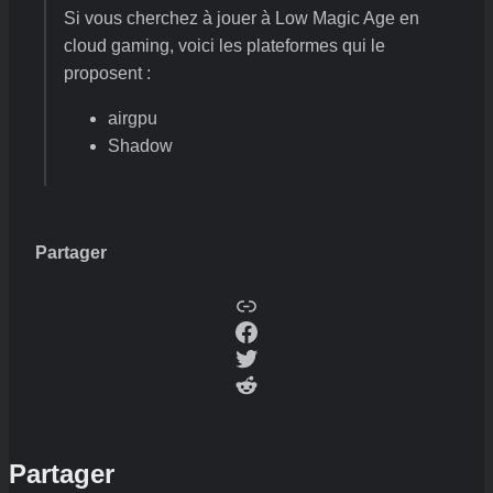
Si vous cherchez à jouer à Low Magic Age en
cloud gaming, voici les plateformes qui le
proposent :
airgpu
Shadow
Partager
Copy
Facebook
Twitter
Reddit
Partager