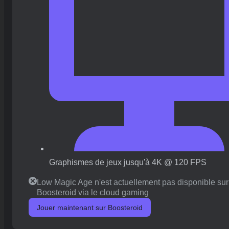
Graphismes de jeux jusqu'à 4K @ 120 FPS
Low Magic Age n'est actuellement pas disponible sur
Boosteroid via le cloud gaming
Jouer maintenant sur Boosteroid