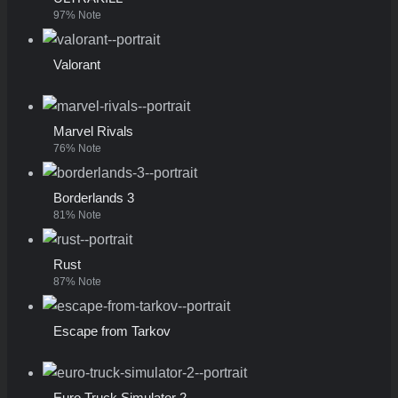
97% Note
Valorant
Marvel Rivals
76% Note
Borderlands 3
81% Note
Rust
87% Note
Escape from Tarkov
Euro Truck Simulator 2