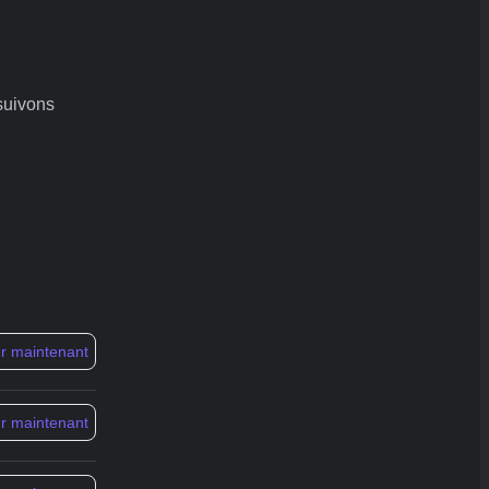
suivons
r maintenant
r maintenant