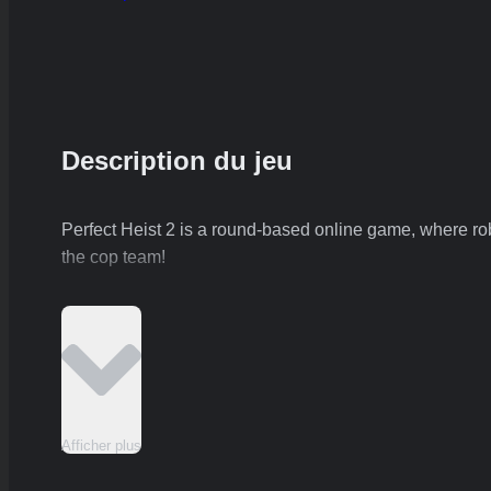
Description du jeu
Perfect Heist 2 is a round-based online game, where robb
the cop team!
Afficher plus