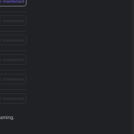
r maintenant
r maintenant
r maintenant
r maintenant
r maintenant
r maintenant
gaming.