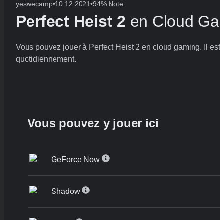
yeswecamp
•
10.12.2021
•
94% Note
Perfect Heist 2
en Cloud G
Vous pouvez jouer à Perfect Heist 2 en cloud gaming. Il e
quotidiennement.
Vous pouvez y jouer ici
GeForce Now
Shadow