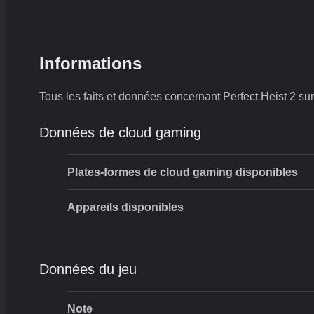
Informations
Tous les faits et données concernant Perfect Heist 2 su
Données de cloud gaming
Plates-formes de cloud gaming disponibles
Appareils disponibles
Données du jeu
Note