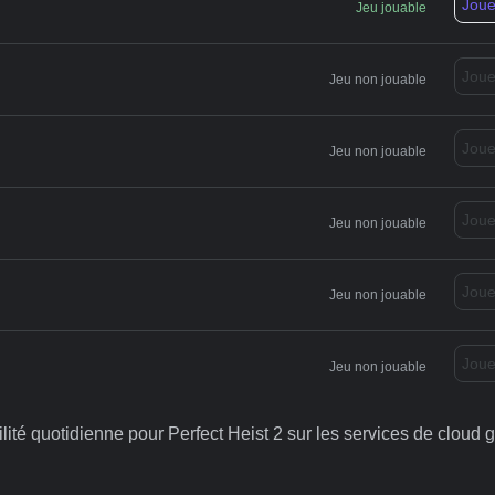
Joue
Jeu jouable
Joue
Jeu non jouable
Joue
Jeu non jouable
Joue
Jeu non jouable
Joue
Jeu non jouable
Joue
Jeu non jouable
lité quotidienne pour Perfect Heist 2 sur les services de cloud 