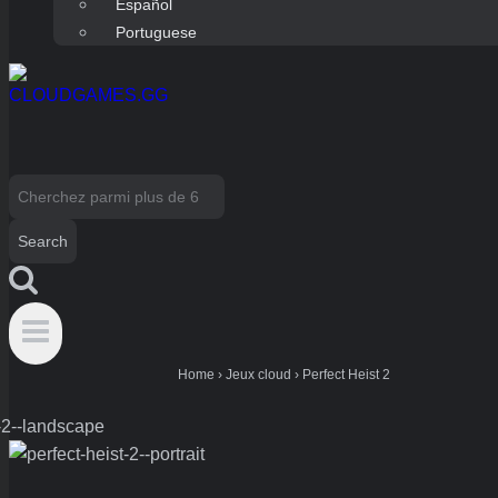
Español
Portuguese
Search
for:
Home
›
Jeux cloud
›
Perfect Heist 2