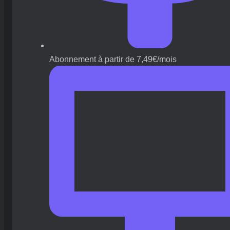
Abonnement à partir de 7,49€/mois