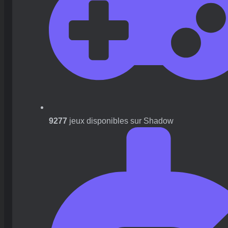
9277
jeux disponibles sur Shadow