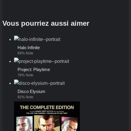
Vous pourriez aussi aimer
Halo Infinite
69% Note
Project: Playtime
78% Note
Disco Elysium
92% Note