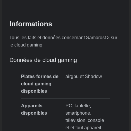
Informations
Tous les faits et données concernant Samorost 3 sur
le cloud gaming.
Données de cloud gaming
Plates-formes de
airgpu et Shadow
cloud gaming
disponibles
Appareils
PC, tablette,
disponibles
smartphone,
télévision, console
et et tout appareil