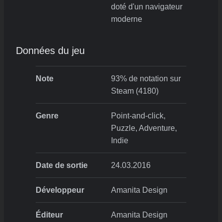
doté d'un navigateur
moderne
Données du jeu
Note
93% de notation sur
Steam (4180)
Genre
Point-and-click,
Puzzle, Adventure,
Indie
Date de sortie
24.03.2016
Développeur
Amanita Design
Éditeur
Amanita Design