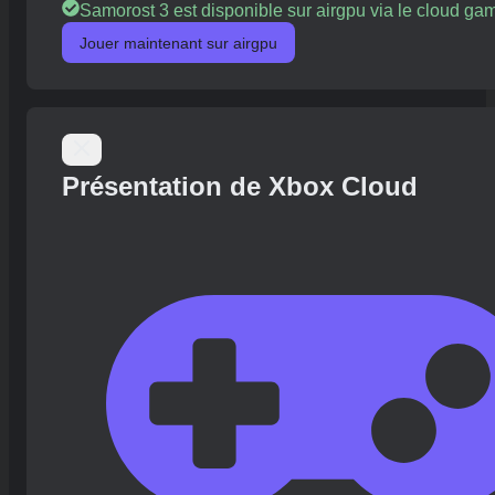
Samorost 3 est disponible sur airgpu via le cloud ga
Jouer maintenant sur airgpu
Présentation de Xbox Cloud