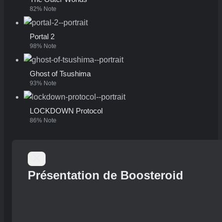
82% Note
Portal 2
98% Note
Ghost of Tsushima
93% Note
LOCKDOWN Protocol
86% Note
Présentation de Boosteroid