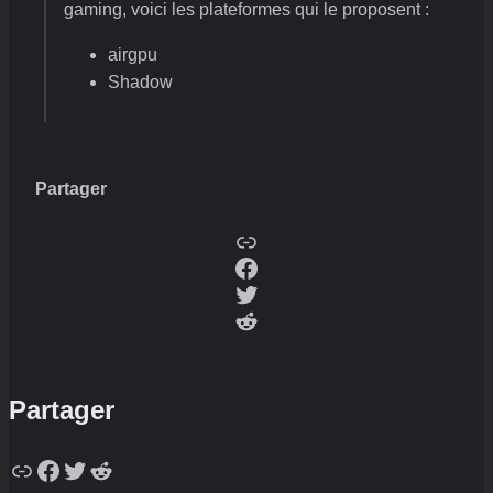
gaming, voici les plateformes qui le proposent :
airgpu
Shadow
Partager
Copy
Facebook
Twitter
Reddit
Partager
Copy
Facebook
Twitter
Reddit