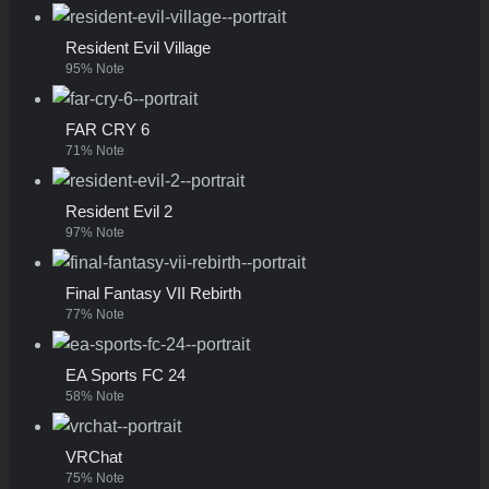
Resident Evil Village
95% Note
FAR CRY 6
71% Note
Resident Evil 2
97% Note
Final Fantasy VII Rebirth
77% Note
EA Sports FC 24
58% Note
VRChat
75% Note