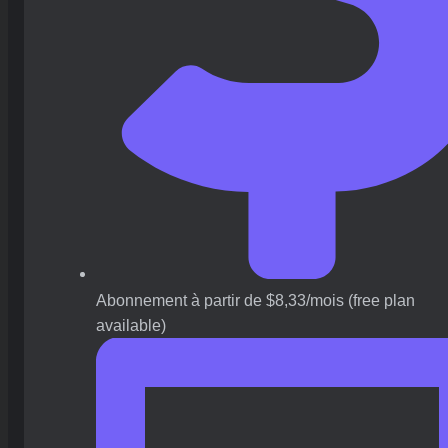
Abonnement à partir de $8,33/mois (free plan
available)