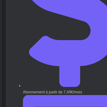
Abonnement à partir de 7,49€/mois