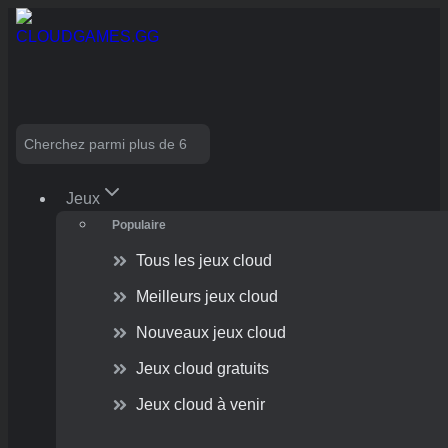
Skip
to
content
Search
Jeux
Populaire
Tous les jeux cloud
Meilleurs jeux cloud
Nouveaux jeux cloud
Jeux cloud gratuits
Jeux cloud à venir