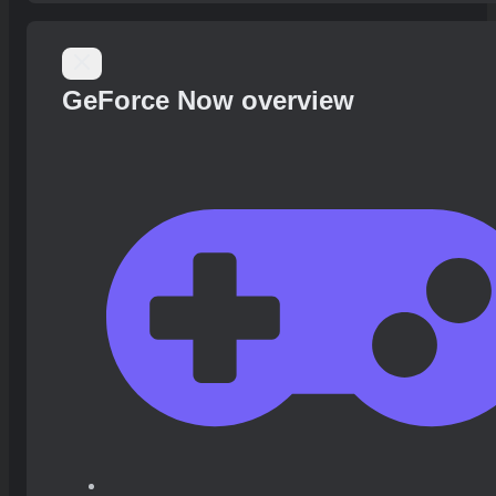
GeForce Now overview