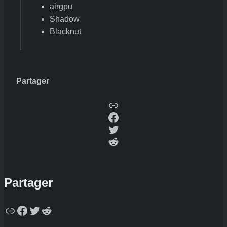
airgpu
Shadow
Blacknut
Partager
Copy
Facebook
Twitter
Reddit
Partager
Copy
Facebook
Twitter
Reddit