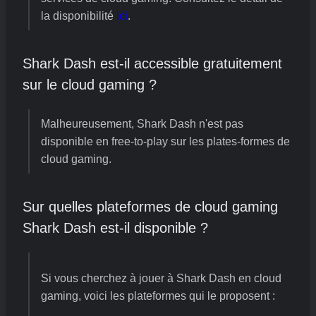
la disponibilité
ici
.
Shark Dash est-il accessible gratuitement
sur le cloud gaming ?
Malheureusement, Shark Dash n'est pas
disponible en free-to-play sur les plates-formes de
cloud gaming.
Sur quelles plateformes de cloud gaming
Shark Dash est-il disponible ?
Si vous cherchez à jouer à Shark Dash en cloud
gaming, voici les plateformes qui le proposent :