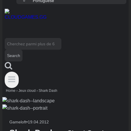
Portuguese
Search
for:
Home
›
Jeux cloud
›
Shark Dash
Gameloft
•
19.04.2012