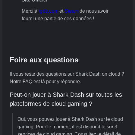
Merci à
igdb.com
et
Steam
de nous avoir
fourni une partie de ces données !
Foire aux questions
Il vous reste des questions sur Shark Dash on cloud ?
Notre FAQ est là pour y répondre.
Peut-on jouer à Shark Dash sur toutes les
plateformes de cloud gaming ?
Oui, vous pouvez jouer à Shark Dash sur le cloud
gaming. Pour le moment, il est disponible sur 3
services de cloud gaming. Consultez le détail de