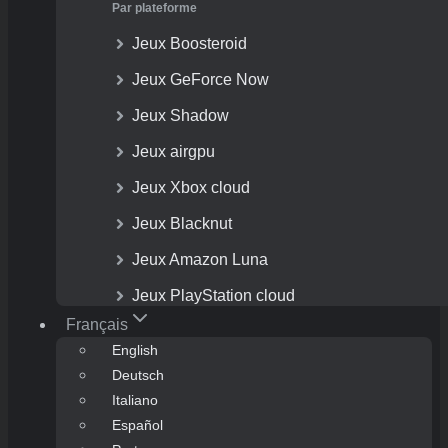
Par plateforme
Jeux Boosteroid
Jeux GeForce Now
Jeux Shadow
Jeux airgpu
Jeux Xbox cloud
Jeux Blacknut
Jeux Amazon Luna
Jeux PlayStation cloud
Français
English
Deutsch
Italiano
Español