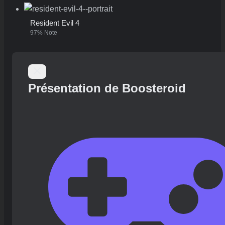
Resident Evil 4
97% Note
Présentation de Boosteroid