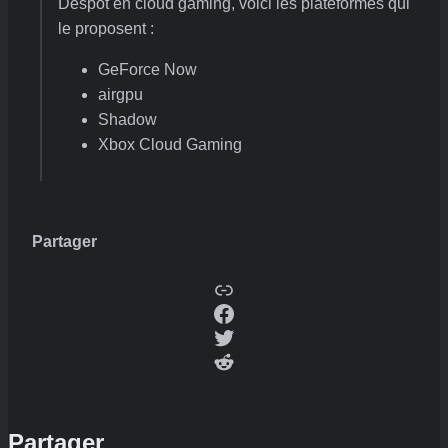
Despot en cloud gaming, voici les plateformes qui
le proposent :
GeForce Now
airgpu
Shadow
Xbox Cloud Gaming
Partager
Copy
Facebook
Twitter
Reddit
Partager