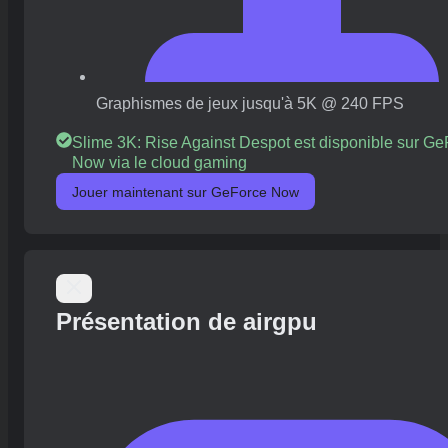
Graphismes de jeux jusqu'à 5K @ 240 FPS
Slime 3K: Rise Against Despot est disponible sur G
Now via le cloud gaming
Jouer maintenant sur GeForce Now
Présentation de airgpu