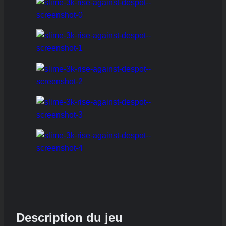
Description du jeu