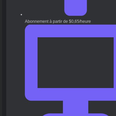
Abonnement à partir de $0,65/heure