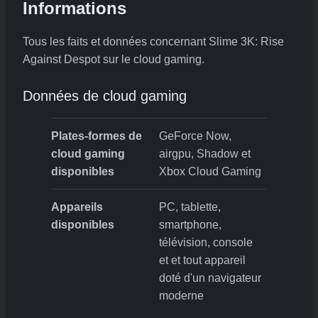
Informations
Tous les faits et données concernant Slime 3K: Rise
Against Despot sur le cloud gaming.
Données de cloud gaming
Plates-formes de
GeForce Now,
cloud gaming
airgpu, Shadow et
disponibles
Xbox Cloud Gaming
Appareils
PC, tablette,
disponibles
smartphone,
télévision, console
et et tout appareil
doté d'un navigateur
moderne