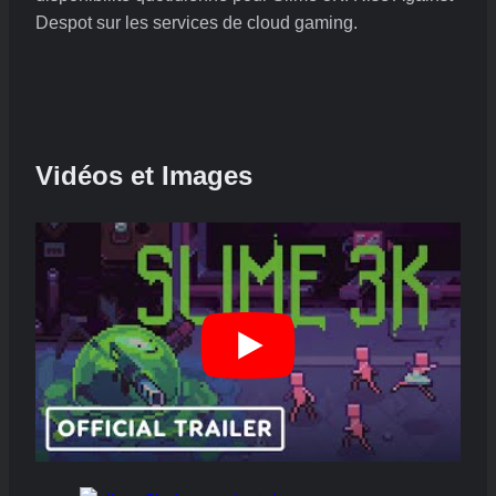
Despot sur les services de cloud gaming.
Vidéos et Images