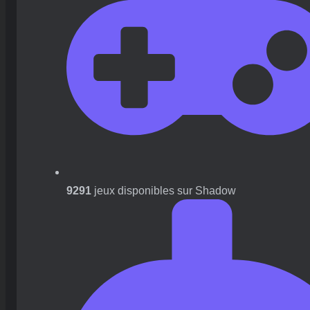
9291
jeux disponibles sur Shadow