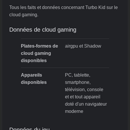
Tous les faits et données concernant Turbo Kid sur le
cloud gaming.
Données de cloud gaming
Plates-formes de
airgpu et Shadow
cloud gaming
disponibles
Appareils
PC, tablette,
disponibles
smartphone,
télévision, console
et et tout appareil
doté d'un navigateur
moderne
Données du jeu