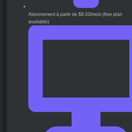
Abonnement à partir de $8,33/mois (free plan
available)