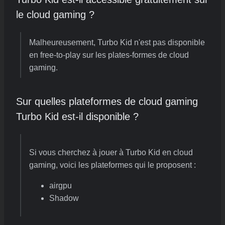
le cloud gaming ?
Malheureusement, Turbo Kid n'est pas disponible
en free-to-play sur les plates-formes de cloud
gaming.
Sur quelles plateformes de cloud gaming
Turbo Kid est-il disponible ?
Si vous cherchez à jouer à Turbo Kid en cloud
gaming, voici les plateformes qui le proposent :
airgpu
Shadow