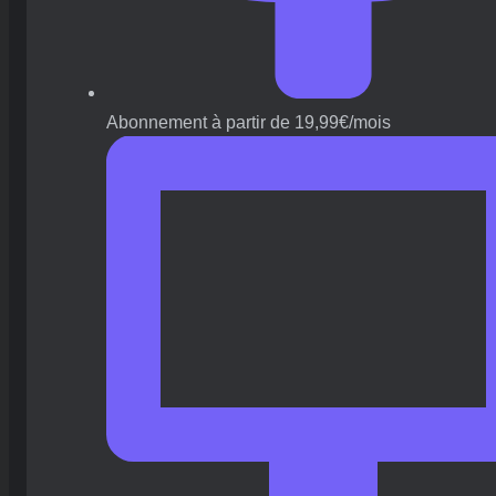
Abonnement à partir de 19,99€/mois