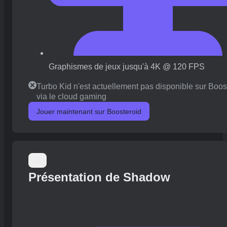
Graphismes de jeux jusqu'à 4K @ 120 FPS
Turbo Kid n'est actuellement pas disponible sur Boos
via le cloud gaming
Jouer maintenant sur Boosteroid
Présentation de Shadow