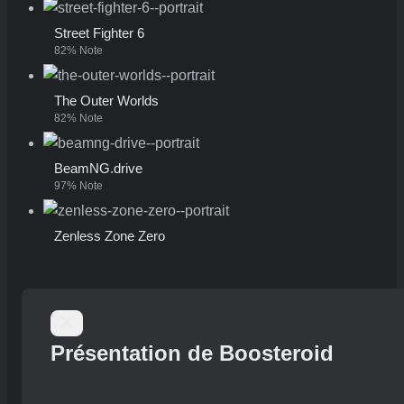
Street Fighter 6
82% Note
The Outer Worlds
82% Note
BeamNG.drive
97% Note
Zenless Zone Zero
Présentation de Boosteroid