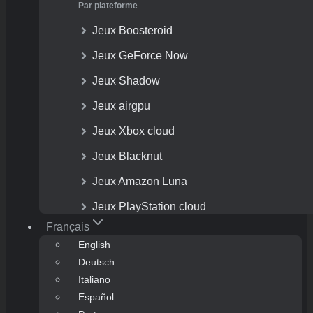
Par plateforme
Jeux Boosteroid
Jeux GeForce Now
Jeux Shadow
Jeux airgpu
Jeux Xbox cloud
Jeux Blacknut
Jeux Amazon Luna
Jeux PlayStation cloud
Français
English
Deutsch
Italiano
Español