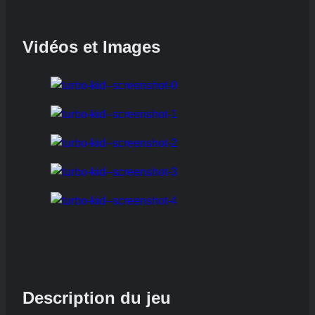
Vidéos et Images
Description du jeu