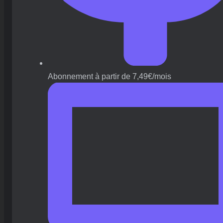
Abonnement à partir de 7,49€/mois