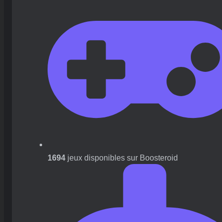
1694
jeux disponibles sur Boosteroid