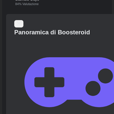
84% Valutazione
Panoramica di Boosteroid