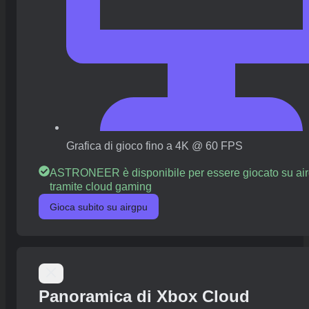
Grafica di gioco fino a 4K @ 60 FPS
ASTRONEER è disponibile per essere giocato su ai
tramite cloud gaming
Gioca subito su airgpu
Panoramica di Xbox Cloud