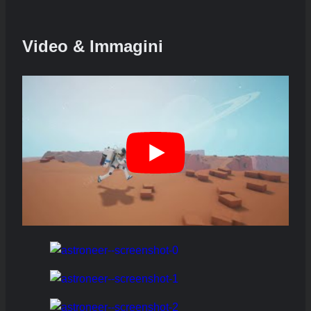
Video & Immagini