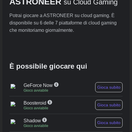
ASTRONEER
su Cloud Gaming
Potrai giocare a ASTRONEER su cloud gaming. È
disponibile su 6 delle 7 piattaforme di cloud gaming
che monitoriamo giornalmente.
È possibile giocare qui
GeForce Now
Gioca subito
Gioco avviabile
Boosteroid
Gioca subito
Gioco avviabile
Shadow
Gioca subito
Gioco avviabile