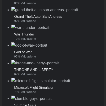
86% Valutazione
Grand Theft Auto: San Andreas
92% Valutazione
War Thunder
72% Valutazione
God of War
96% Valutazione
THRONE AND LIBERTY
67% Valutazione
Microsoft Flight Simulator
78% Valutazione
Stumble Guys