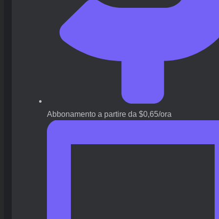
Abbonamento a partire da $0,65/ora