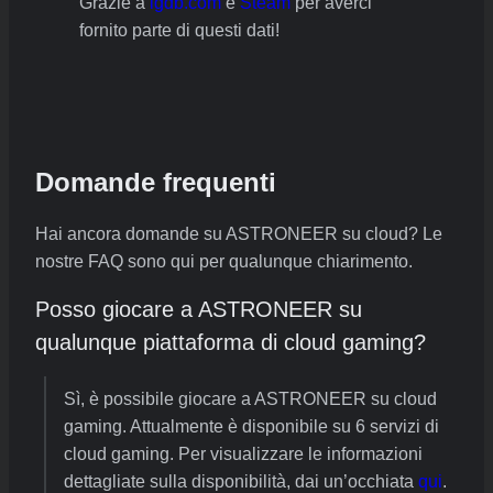
Grazie a
igdb.com
e
Steam
per averci
fornito parte di questi dati!
Domande frequenti
Hai ancora domande su ASTRONEER su cloud? Le
nostre FAQ sono qui per qualunque chiarimento.
Posso giocare a ASTRONEER su
qualunque piattaforma di cloud gaming?
Sì, è possibile giocare a ASTRONEER su cloud
gaming. Attualmente è disponibile su 6 servizi di
cloud gaming. Per visualizzare le informazioni
dettagliate sulla disponibilità, dai un’occhiata
qui
.