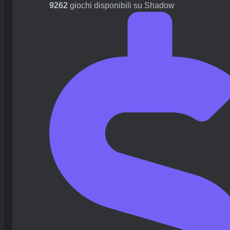
9262
giochi disponibili su Shadow