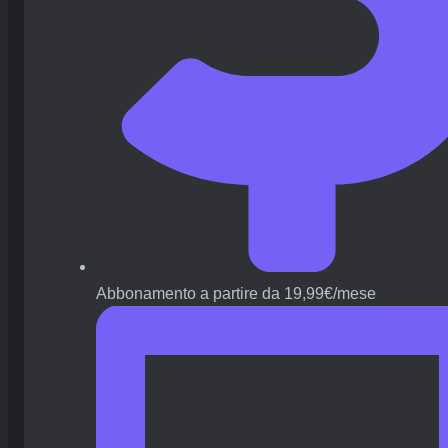
Abbonamento a partire da 19,99€/mese