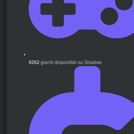
9262
giochi disponibili su Shadow