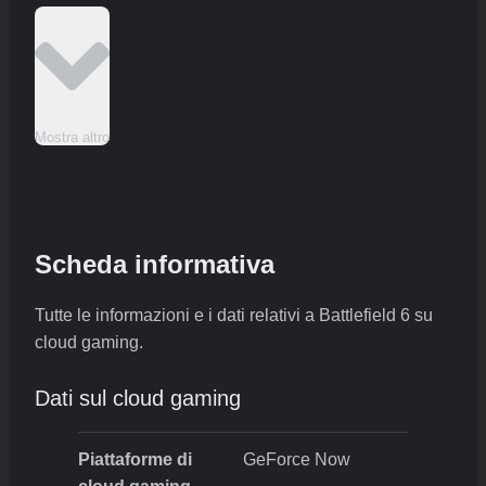
Mostra altro
Scheda informativa
Tutte le informazioni e i dati relativi a Battlefield 6 su
cloud gaming.
Dati sul cloud gaming
Piattaforme di
GeForce Now