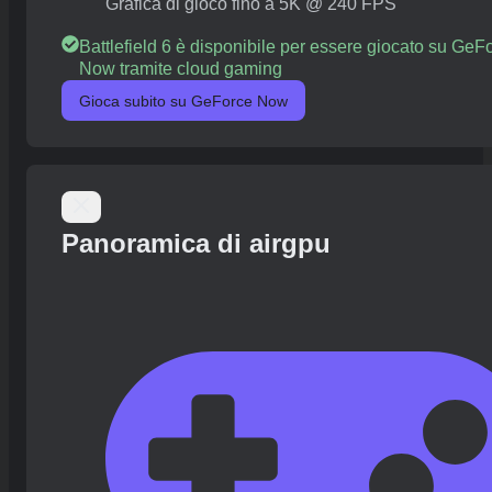
Grafica di gioco fino a 5K @ 240 FPS
Battlefield 6 è disponibile per essere giocato su GeF
Now tramite cloud gaming
Gioca subito su GeForce Now
Panoramica di airgpu