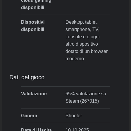
cloud gaming
disponibili
Dispositivi
Desktop, tablet,
disponibili
smartphone, TV,
console e e ogni
altro dispositivo
dotato di un browser
moderno
Dati del gioco
Valutazione
65% valutazione su
Steam (267015)
Genere
Shooter
Data di Uscita
10.10.2025