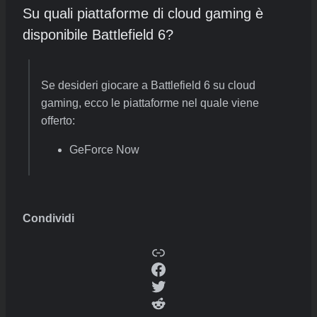
Su quali piattaforme di cloud gaming è
disponibile Battlefield 6?
Se desideri giocare a Battlefield 6 su cloud
gaming, ecco le piattaforme nel quale viene
offerto:
GeForce Now
Condividi
Copy
Facebook
Twitter
Reddit