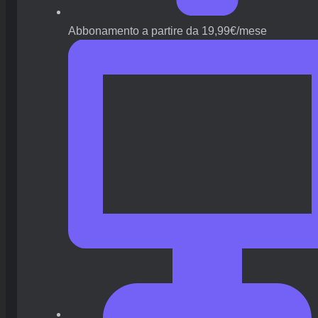
Abbonamento a partire da 19,99€/mese