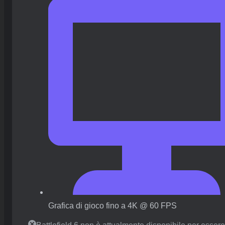
Grafica di gioco fino a 4K @ 60 FPS