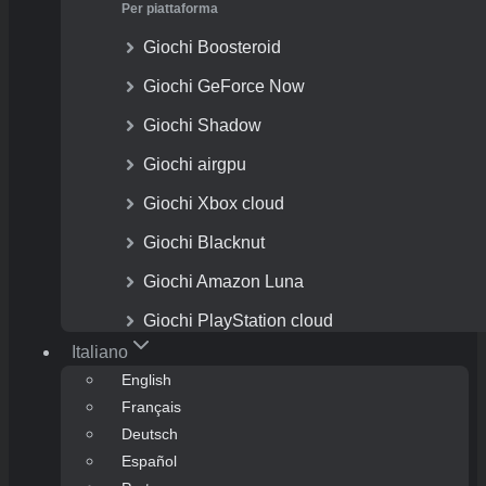
Per piattaforma
Giochi Boosteroid
Giochi GeForce Now
Giochi Shadow
Giochi airgpu
Giochi Xbox cloud
Giochi Blacknut
Giochi Amazon Luna
Giochi PlayStation cloud
Italiano
English
Français
Deutsch
Español