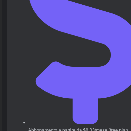
Abbonamento a partire da $8,33/mese (free plan