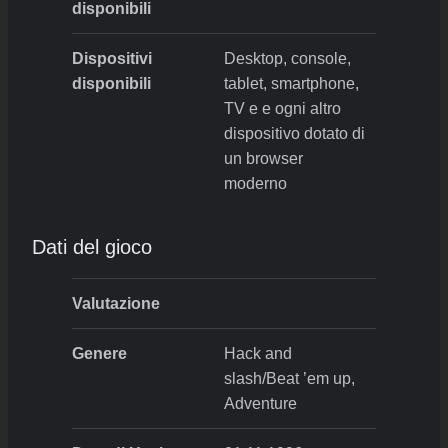
disponibili
Dispositivi
Desktop, console,
disponibili
tablet, smartphone,
TV e e ogni altro
dispositivo dotato di
un browser
moderno
Dati del gioco
Valutazione
Genere
Hack and
slash/Beat ’em up,
Adventure