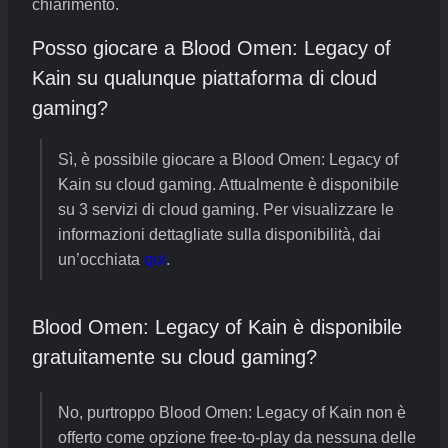
chiarimento.
Posso giocare a Blood Omen: Legacy of
Kain su qualunque piattaforma di cloud
gaming?
Sì, è possibile giocare a Blood Omen: Legacy of
Kain su cloud gaming. Attualmente è disponibile
su 3 servizi di cloud gaming. Per visualizzare le
informazioni dettagliate sulla disponibilità, dai
un’occhiata
qui
.
Blood Omen: Legacy of Kain è disponibile
gratuitamente su cloud gaming?
No, purtroppo Blood Omen: Legacy of Kain non è
offerto come opzione free-to-play da nessuna delle