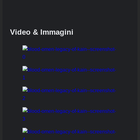
Video & Immagini