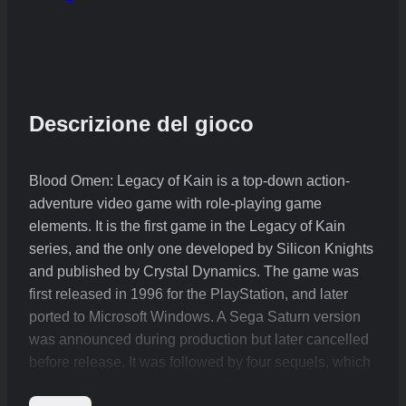
Descrizione del gioco
Blood Omen: Legacy of Kain is a top-down action-
adventure video game with role-playing game
elements. It is the first game in the Legacy of Kain
series, and the only one developed by Silicon Knights
and published by Crystal Dynamics. The game was
first released in 1996 for the PlayStation, and later
ported to Microsoft Windows. A Sega Saturn version
was announced during production but later cancelled
before release. It was followed by four sequels, which
were all developed by Crystal Dynamics and