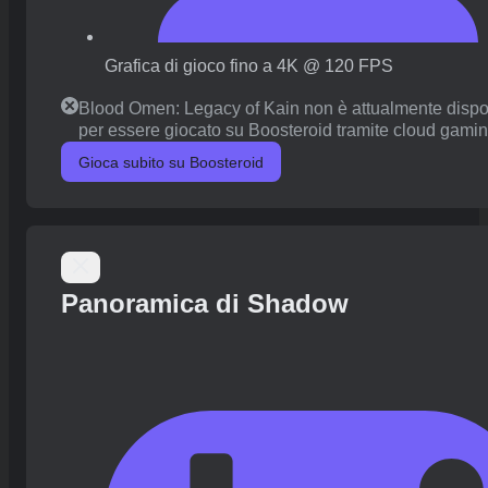
Grafica di gioco fino a 4K @ 120 FPS
Blood Omen: Legacy of Kain non è attualmente dispo
per essere giocato su Boosteroid tramite cloud gami
Gioca subito su Boosteroid
Panoramica di Shadow