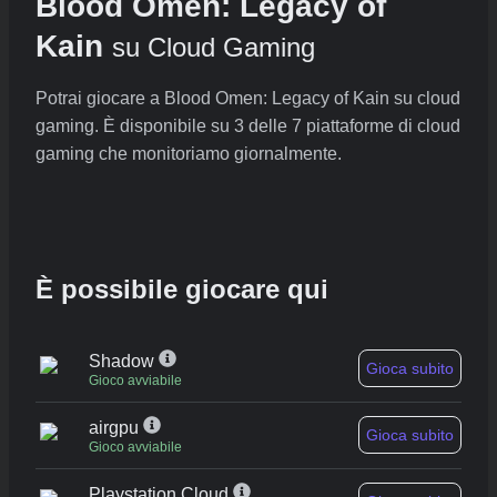
Blood Omen: Legacy of
Kain
su Cloud Gaming
Potrai giocare a Blood Omen: Legacy of Kain su cloud
gaming. È disponibile su 3 delle 7 piattaforme di cloud
gaming che monitoriamo giornalmente.
È possibile giocare qui
Shadow
Gioca subito
Gioco avviabile
airgpu
Gioca subito
Gioco avviabile
Playstation Cloud