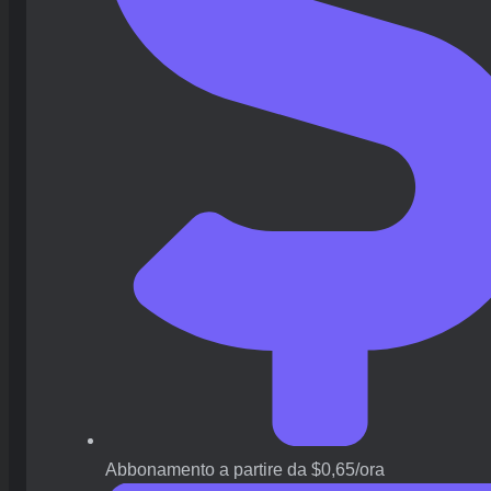
Abbonamento a partire da $0,65/ora