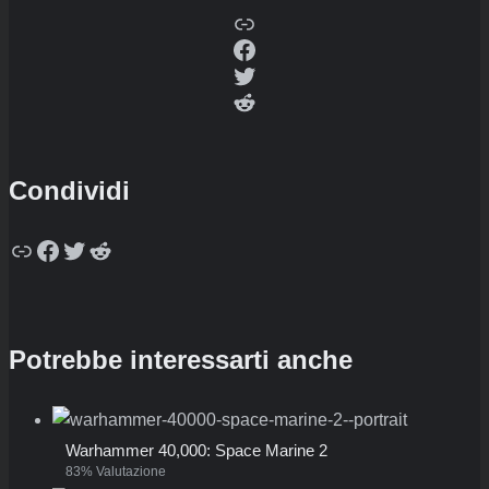
Copy
Facebook
Twitter
Reddit
Condividi
Copy
Facebook
Twitter
Reddit
Potrebbe interessarti anche
Warhammer 40,000: Space Marine 2
83% Valutazione