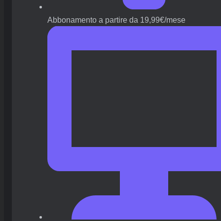
Abbonamento a partire da 19,99€/mese