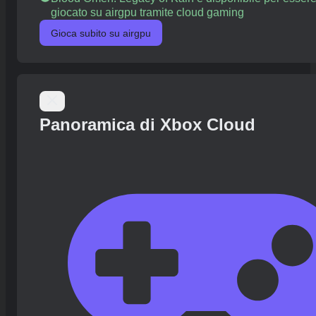
giocato su airgpu tramite cloud gaming
Gioca subito su airgpu
Panoramica di Xbox Cloud