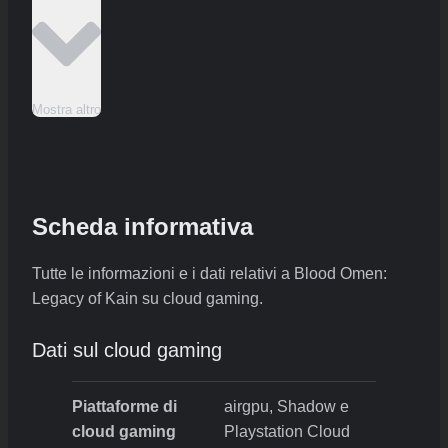
published by Eidos Interactive.
Mostra altro
Scheda informativa
Tutte le informazioni e i dati relativi a Blood Omen:
Legacy of Kain su cloud gaming.
Dati sul cloud gaming
Piattaforme di
airgpu, Shadow e
cloud gaming
Playstation Cloud