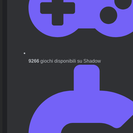
9266
giochi disponibili su Shadow