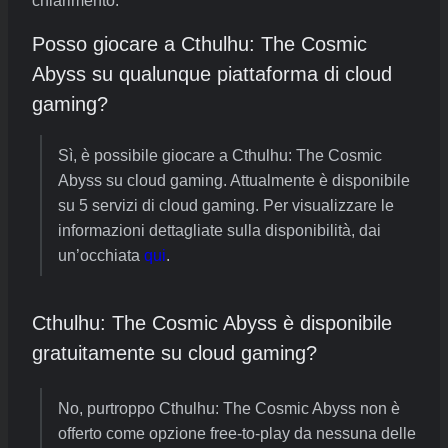
chiarimento.
Posso giocare a Cthulhu: The Cosmic
Abyss su qualunque piattaforma di cloud
gaming?
Sì, è possibile giocare a Cthulhu: The Cosmic
Abyss su cloud gaming. Attualmente è disponibile
su 5 servizi di cloud gaming. Per visualizzare le
informazioni dettagliate sulla disponibilità, dai
un’occhiata
qui
.
Cthulhu: The Cosmic Abyss è disponibile
gratuitamente su cloud gaming?
No, purtroppo Cthulhu: The Cosmic Abyss non è
offerto come opzione free-to-play da nessuna delle