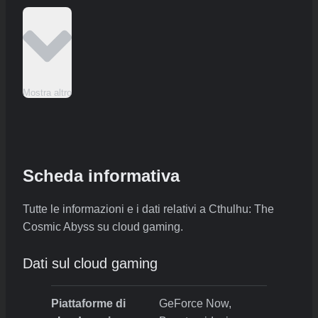
Mostra altro
Scheda informativa
Tutte le informazioni e i dati relativi a Cthulhu: The
Cosmic Abyss su cloud gaming.
Dati sul cloud gaming
Piattaforme di
GeForce Now,