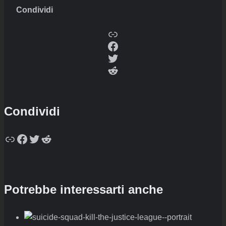
Condividi
Copy
Facebook
Twitter
Reddit
Condividi
Copy
Facebook
Twitter
Reddit
Potrebbe interessarti anche