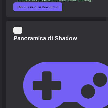
Gioca subito su Boosteroid
Panoramica di Shadow