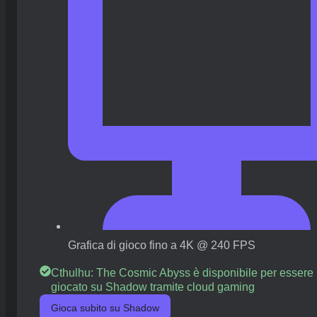
Grafica di gioco fino a 4K @ 240 FPS
Cthulhu: The Cosmic Abyss è disponibile per essere
giocato su Shadow tramite cloud gaming
Gioca subito su Shadow