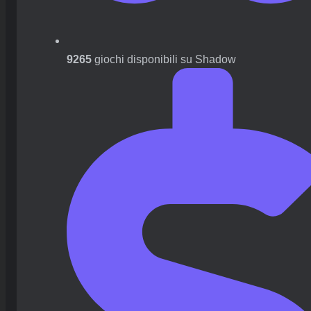
9265
giochi disponibili su Shadow