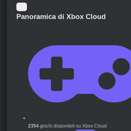
Panoramica di Xbox Cloud
2354
giochi disponibili su Xbox Cloud