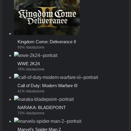
Kingdom Come: Deliverance II
93% Valutazione
WWE 2K24
76% Valutazione
Call of Duty: Modern Warfare III
41% Valutazione
NARAKA: BLADEPOINT
73% Valutazione
Marvel’s Spider-Man 2