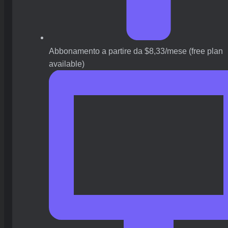
Abbonamento a partire da $8,33/mese (free plan
available)