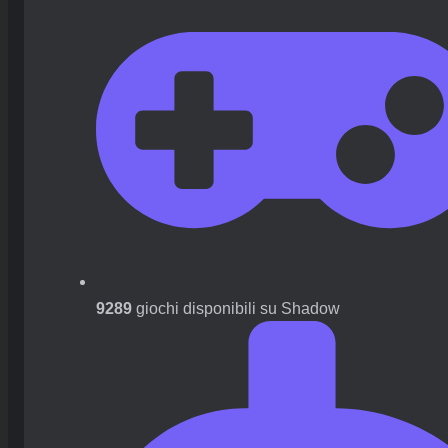
9289
giochi disponibili su Shadow