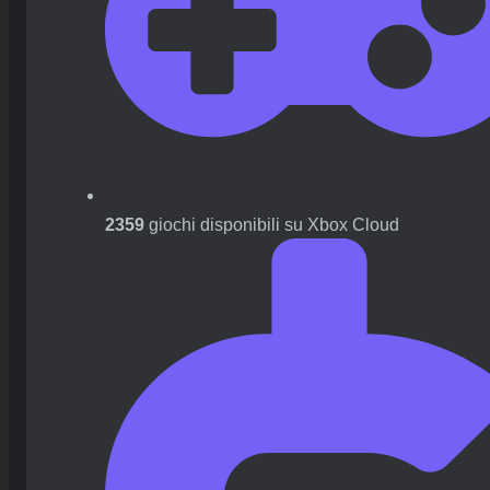
2359
giochi disponibili su Xbox Cloud