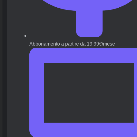
Abbonamento a partire da 19,99€/mese