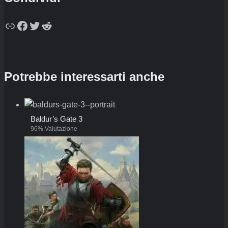
Copy
Facebook
Twitter
Reddit
Potrebbe interessarti anche
Baldur’s Gate 3
96% Valutazione