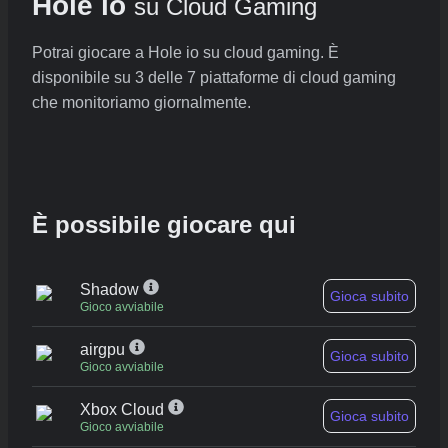
Hole io
su Cloud Gaming
Potrai giocare a Hole io su cloud gaming. È
disponibile su 3 delle 7 piattaforme di cloud gaming
che monitoriamo giornalmente.
È possibile giocare qui
Shadow
Gioca subito
Gioco avviabile
airgpu
Gioca subito
Gioco avviabile
Xbox Cloud
Gioca subito
Gioco avviabile