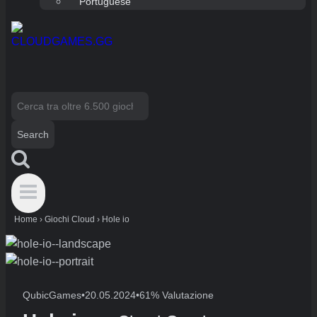
Portuguese
Search
for:
Home
›
Giochi Cloud
›
Hole io
QubicGames
•
20.05.2024
•
61% Valutazione