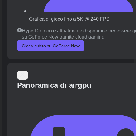
Grafica di gioco fino a 5K @ 240 FPS
HyperDot non è attualmente disponibile per essere g
su GeForce Now tramite cloud gaming
Gioca subito su GeForce Now
Panoramica di airgpu