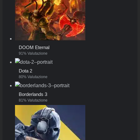
DOOM Eternal
91% Valutazione
Dota 2
80% Valutazione
Borderlands 3
81% Valutazione