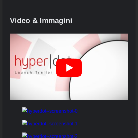
Video & Immagini