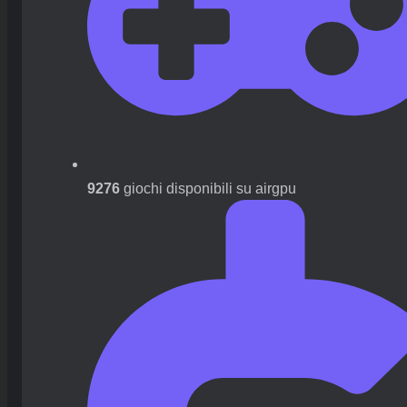
9276
giochi disponibili su airgpu