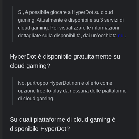
Sì, è possibile giocare a HyperDot su cloud
gaming. Attualmente è disponibile su 3 servizi di
cloud gaming. Per visualizzare le informazioni
dettagliate sulla disponibilità, dai un’occhiata
qui
.
HyperDot è disponibile gratuitamente su
cloud gaming?
No, purtroppo HyperDot non è offerto come
opzione free-to-play da nessuna delle piattaforme
di cloud gaming.
Su quali piattaforme di cloud gaming è
disponibile HyperDot?