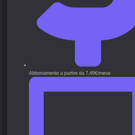
Abbonamento a partire da 7,49€/mese