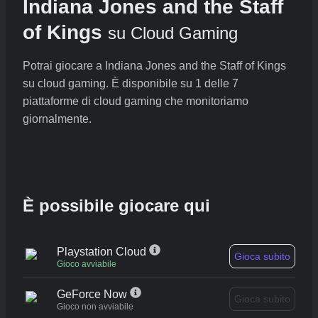
Indiana Jones and the Staff
of Kings
su Cloud Gaming
Potrai giocare a Indiana Jones and the Staff of Kings
su cloud gaming. È disponibile su 1 delle 7
piattaforme di cloud gaming che monitoriamo
giornalmente.
È possibile giocare qui
Playstation Cloud
Gioca subito
Gioco avviabile
GeForce Now
Gioca subito
Gioco non avviabile