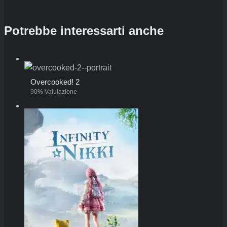
Potrebbe interessarti anche
Overcooked! 2
90% Valutazione