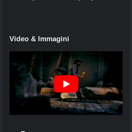
Video & Immagini