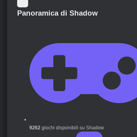
Panoramica di Shadow
9262
giochi disponibili su Shadow