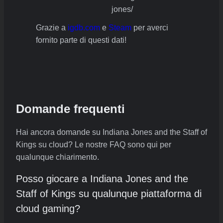
jones/
Grazie a
igdb.com
e
Steam
per averci
fornito parte di questi dati!
Domande frequenti
Hai ancora domande su Indiana Jones and the Staff of
Kings su cloud? Le nostre FAQ sono qui per
qualunque chiarimento.
Posso giocare a Indiana Jones and the
Staff of Kings su qualunque piattaforma di
cloud gaming?