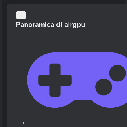
Panoramica di airgpu