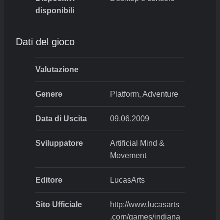
disponibili
Dati del gioco
Valutazione
Genere
Platform, Adventure
Data di Uscita
09.06.2009
Sviluppatore
Artificial Mind &
Movement
Editore
LucasArts
Sito Ufficiale
http://www.lucasarts
.com/games/indiana