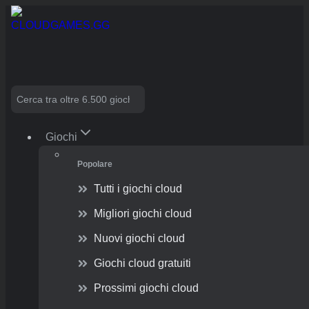
Skip
to
content
Search
Giochi
Popolare
Tutti i giochi cloud
Migliori giochi cloud
Nuovi giochi cloud
Giochi cloud gratuiti
Prossimi giochi cloud