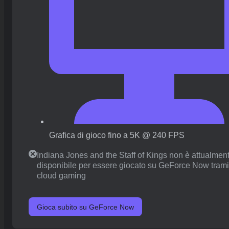
Grafica di gioco fino a 5K @ 240 FPS
Indiana Jones and the Staff of Kings non è attualmen
disponibile per essere giocato su GeForce Now trami
cloud gaming
Gioca subito su GeForce Now