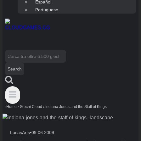
Español
Portuguese
Search
for:
Home
›
Giochi Cloud
›
Indiana Jones and the Staff of Kings
LucasArts
•
09.06.2009