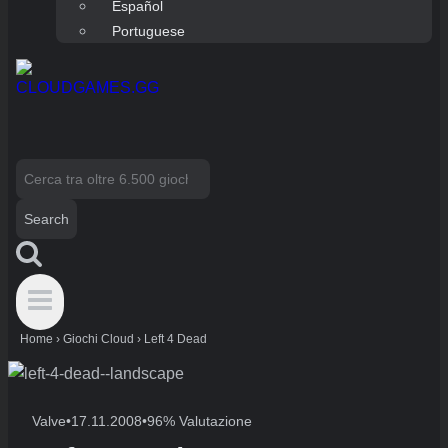
Español
Portuguese
Search
for:
Home
›
Giochi Cloud
›
Left 4 Dead
Valve
•
17.11.2008
•
96% Valutazione