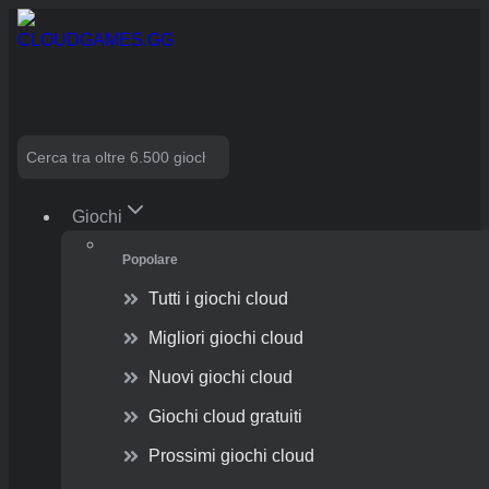
Skip
to
content
Search
Giochi
Popolare
Tutti i giochi cloud
Migliori giochi cloud
Nuovi giochi cloud
Giochi cloud gratuiti
Prossimi giochi cloud