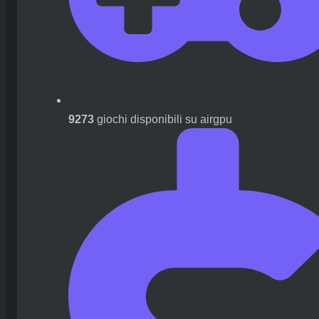
9273
giochi disponibili su airgpu