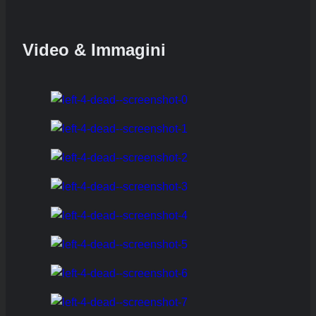
Video & Immagini