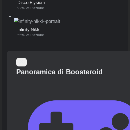
Disco Elysium
92% Valutazione
Infinity Nikki
55% Valutazione
Panoramica di Boosteroid