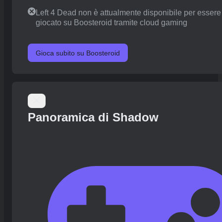
Left 4 Dead non è attualmente disponibile per essere
giocato su Boosteroid tramite cloud gaming
Gioca subito su Boosteroid
Panoramica di Shadow