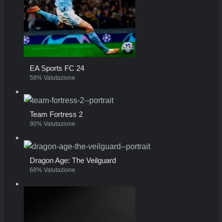
EA Sports FC 24
58% Valutazione
Team Fortress 2
90% Valutazione
Dragon Age: The Veilguard
68% Valutazione