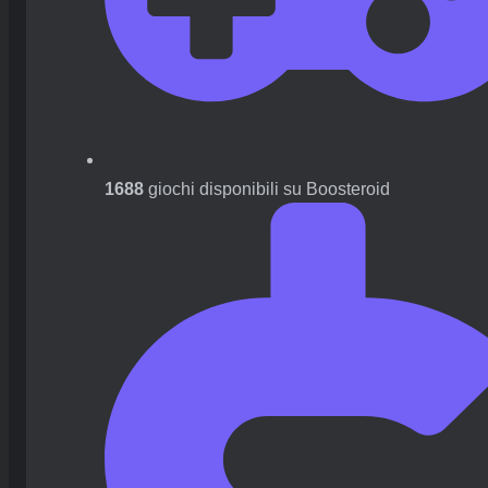
1688
giochi disponibili su Boosteroid