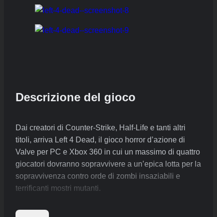
Descrizione del gioco
Dai creatori di Counter-Strike, Half-Life e tanti altri
titoli, arriva Left 4 Dead, il gioco horror d’azione di
Valve per PC e Xbox 360 in cui un massimo di quattro
giocatori dovranno sopravvivere a un’epica lotta per la
sopravvivenza contro orde di zombi insaziabili e
terrificanti mostri mutanti.