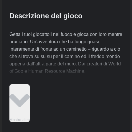
Descrizione del gioco
Getta i tuoi giocattoli nel fuoco e gioca con loro mentre
bruciano. Un’avventura che ha luogo quasi
interamente di fronte ad un caminetto – riguardo a ciò
che si trova su su su per il camino ed il freddo mondo
appena dall’altra parte del muro. Dai creatori di World
of Goo e Human Resource Machine.
Mostra altro