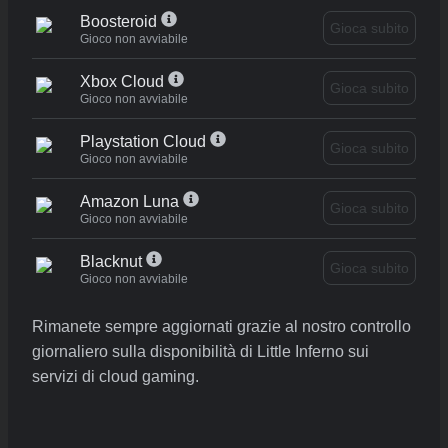
Boosteroid
Gioca subito
Gioco non avviabile
Xbox Cloud
Gioca subito
Gioco non avviabile
Playstation Cloud
Gioca subito
Gioco non avviabile
Amazon Luna
Gioca subito
Gioco non avviabile
Blacknut
Gioca subito
Gioco non avviabile
Rimanete sempre aggiornati grazie al nostro controllo
giornaliero sulla disponibilità di Little Inferno sui
servizi di cloud gaming.