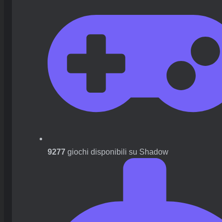
9277
giochi disponibili su Shadow