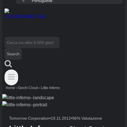
Portuguese
Search
for:
Home
›
Giochi Cloud
›
Little Inferno
Tomorrow Corporation
•
19.11.2012
•
96% Valutazione