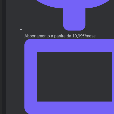
Abbonamento a partire da 19,99€/mese