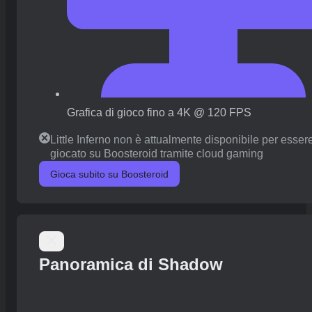
Grafica di gioco fino a 4K @ 120 FPS
Little Inferno non è attualmente disponibile per esser
giocato su Boosteroid tramite cloud gaming
Gioca subito su Boosteroid
Panoramica di Shadow