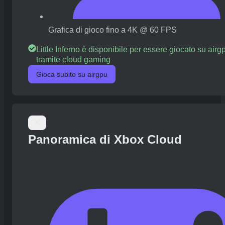
Grafica di gioco fino a 4K @ 60 FPS
Little Inferno è disponibile per essere giocato su airg
tramite cloud gaming
Gioca subito su airgpu
Panoramica di Xbox Cloud