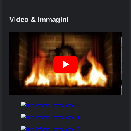
Video & Immagini