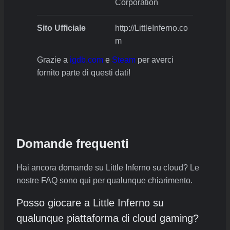
Corporation
Sito Ufficiale
http://LittleInferno.co
m
Grazie a
igdb.com
e
Steam
per averci
fornito parte di questi dati!
Domande frequenti
Hai ancora domande su Little Inferno su cloud? Le
nostre FAQ sono qui per qualunque chiarimento.
Posso giocare a Little Inferno su
qualunque piattaforma di cloud gaming?