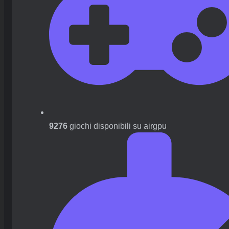
9276
giochi disponibili su airgpu