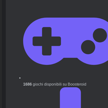
1686
giochi disponibili su Boosteroid