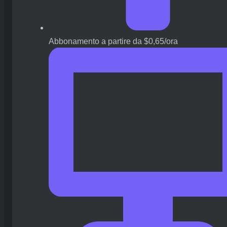
Abbonamento a partire da $0,65/ora