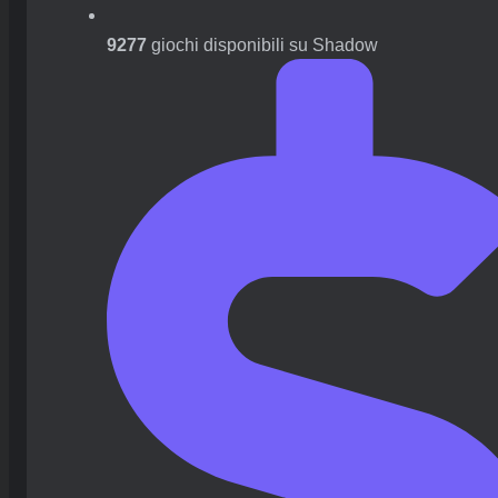
9277
giochi disponibili su Shadow