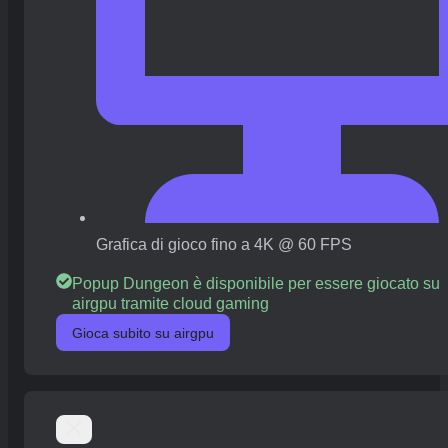
Grafica di gioco fino a 4K @ 60 FPS
Popup Dungeon è disponibile per essere giocato su
airgpu tramite cloud gaming
Gioca subito su airgpu