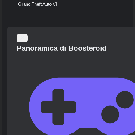
Grand Theft Auto VI
Panoramica di Boosteroid