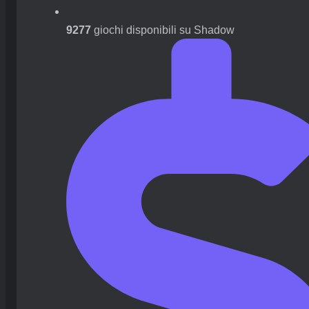
9277
giochi disponibili su Shadow