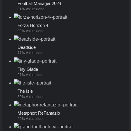
Football Manager 2024
91% Valutazione
Forza Horizon 4
90% Valutazione
Deadside
77% Valutazione
Tiny Glade
97% Valutazione
The Isle
80% Valutazione
Metaphor: ReFantazio
90% Valutazione