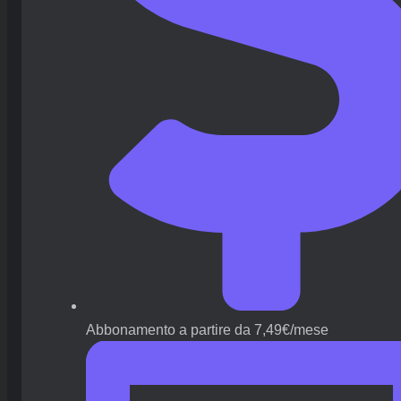
Abbonamento a partire da 7,49€/mese