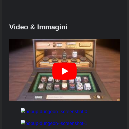
Video & Immagini