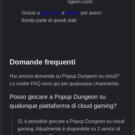
ngeon.com/
Grazie a
igdb.com
e
Steam
per averci
fornito parte di questi dati!
Domande frequenti
Hai ancora domande su Popup Dungeon su cloud?
Le nostre FAQ sono qui per qualunque chiarimento.
Posso giocare a Popup Dungeon su
qualunque piattaforma di cloud gaming?
Sì, è possibile giocare a Popup Dungeon su cloud
gaming. Attualmente è disponibile su 2 servizi di