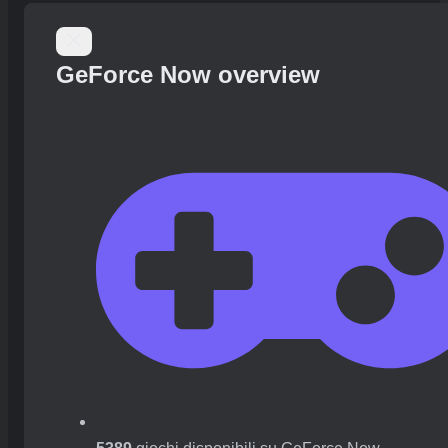
GeForce Now overview