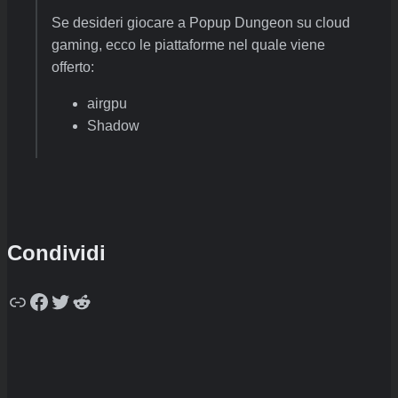
Se desideri giocare a Popup Dungeon su cloud
gaming, ecco le piattaforme nel quale viene
offerto:
airgpu
Shadow
Condividi
Copy
Facebook
Twitter
Reddit