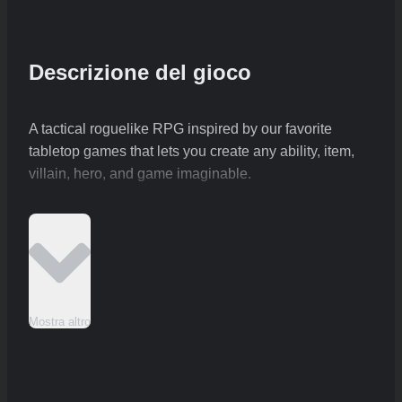
Descrizione del gioco
A tactical roguelike RPG inspired by our favorite
tabletop games that lets you create any ability, item,
villain, hero, and game imaginable.
Mostra altro