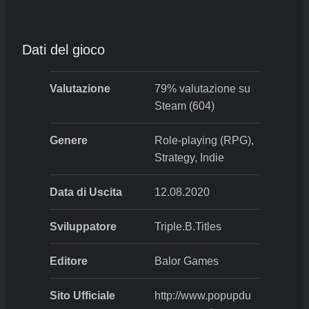
Dati del gioco
Valutazione
79% valutazione su
Steam (604)
Genere
Role-playing (RPG),
Strategy, Indie
Data di Uscita
12.08.2020
Sviluppatore
Triple.B.Titles
Editore
Balor Games
Sito Ufficiale
http://www.popupdu