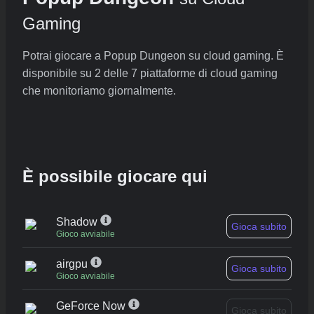
Gaming
Potrai giocare a Popup Dungeon su cloud gaming. È
disponibile su 2 delle 7 piattaforme di cloud gaming
che monitoriamo giornalmente.
È possibile giocare qui
Shadow
Gioca subito
Gioco avviabile
airgpu
Gioca subito
Gioco avviabile
GeForce Now
Gioca subito