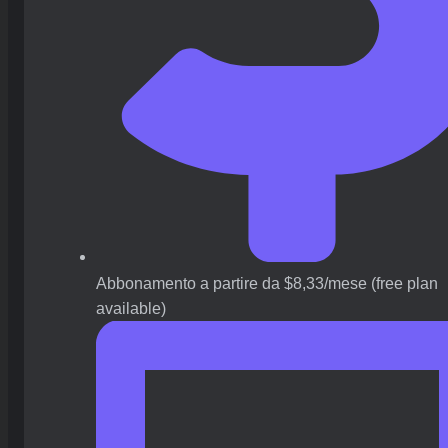
Abbonamento a partire da $8,33/mese (free plan
available)