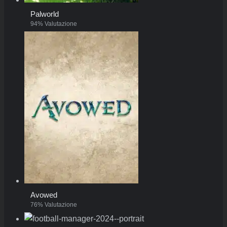
Palworld
94% Valutazione
Avowed
76% Valutazione