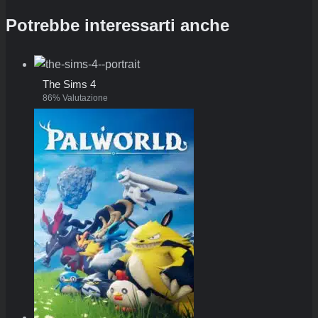
Potrebbe interessarti anche
The Sims 4
86% Valutazione