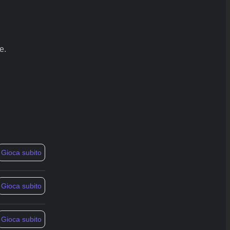
e.
Gioca subito
Gioca subito
Gioca subito