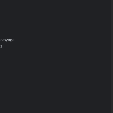
us voyage
s!