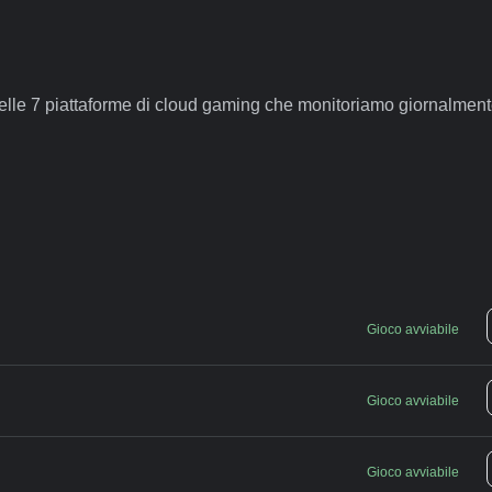
delle 7 piattaforme di cloud gaming che monitoriamo giornalment
Gioco avviabile
Gioco avviabile
Gioco avviabile