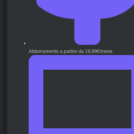
Abbonamento a partire da 19,99€/mese