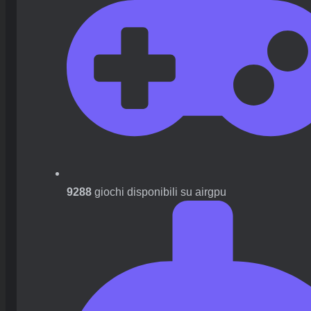
9288
giochi disponibili su airgpu