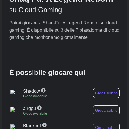
su Cloud Gaming
Potrai giocare a Shaq-Fu: A Legend Reborn su cloud
gaming. È disponibile su 3 delle 7 piattaforme di cloud
gaming che monitoriamo giornalmente.
È possibile giocare qui
Shadow
Gioca subito
Gioco avviabile
airgpu
Gioca subito
Gioco avviabile
Blacknut
Gioca subito