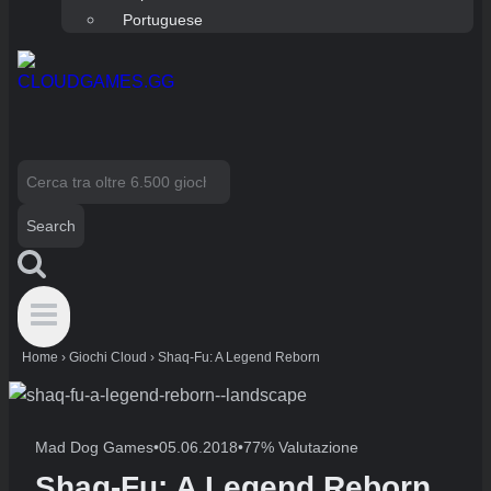
Portuguese
Search
for:
Home
›
Giochi Cloud
›
Shaq-Fu: A Legend Reborn
Mad Dog Games
•
05.06.2018
•
77% Valutazione
Shaq-Fu: A Legend Reborn