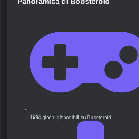
Panoramica di Boosteroid
1694
giochi disponibili su Boosteroid