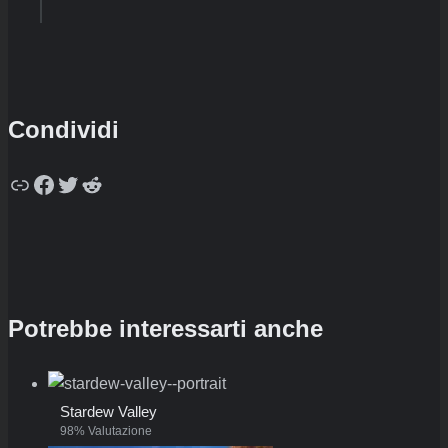
Condividi
Copy
Facebook
Twitter
Reddit
Potrebbe interessarti anche
Stardew Valley
98% Valutazione