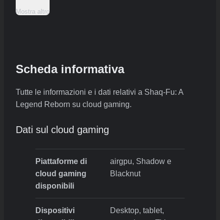
Mostra altro
Scheda informativa
Tutte le informazioni e i dati relativi a Shaq-Fu: A
Legend Reborn su cloud gaming.
Dati sul cloud gaming
Piattaforme di
airgpu, Shadow e
cloud gaming
Blacknut
disponibili
Dispositivi
Desktop, tablet,