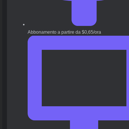
Abbonamento a partire da $0,65/ora