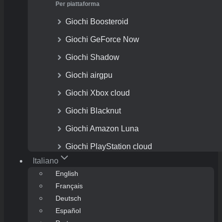
Per piattaforma
Giochi Boosteroid
Giochi GeForce Now
Giochi Shadow
Giochi airgpu
Giochi Xbox cloud
Giochi Blacknut
Giochi Amazon Luna
Giochi PlayStation cloud
Italiano
English
Français
Deutsch
Español