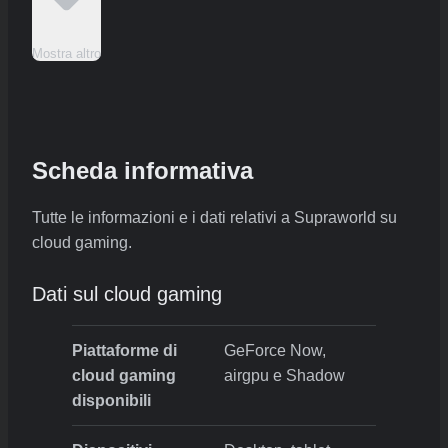
Mostra altro
Scheda informativa
Tutte le informazioni e i dati relativi a Supraworld su
cloud gaming.
Dati sul cloud gaming
Piattaforme di
GeForce Now,
cloud gaming
airgpu e Shadow
disponibili