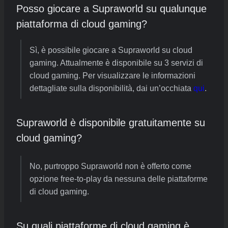
Posso giocare a Supraworld su qualunque
piattaforma di cloud gaming?
Sì, è possibile giocare a Supraworld su cloud
gaming. Attualmente è disponibile su 3 servizi di
cloud gaming. Per visualizzare le informazioni
dettagliate sulla disponibilità, dai un’occhiata
qui
.
Supraworld è disponibile gratuitamente su
cloud gaming?
No, purtroppo Supraworld non è offerto come
opzione free-to-play da nessuna delle piattaforme
di cloud gaming.
Su quali piattaforme di cloud gaming è