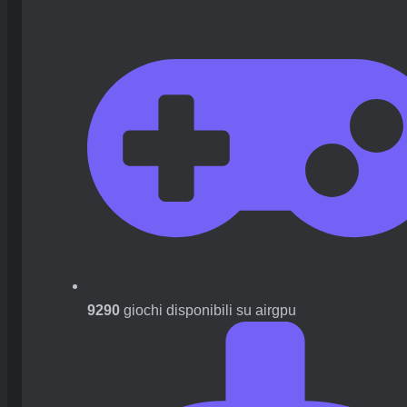
9290
giochi disponibili su airgpu