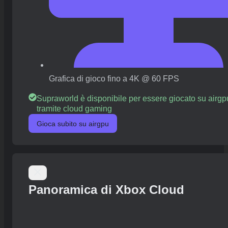
Grafica di gioco fino a 4K @ 60 FPS
Supraworld è disponibile per essere giocato su airgp
tramite cloud gaming
Gioca subito su airgpu
Panoramica di Xbox Cloud