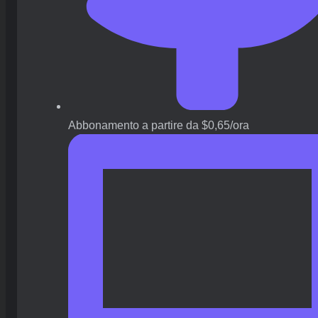
Abbonamento a partire da $0,65/ora