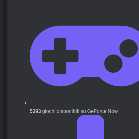
5393
giochi disponibili su GeForce Now