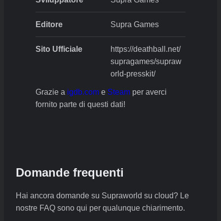
Editore
Supra Games
Sito Ufficiale
https://deathball.net/
supragames/supraw
orld-presskit/
Grazie a
igdb.com
e
Steam
per averci
fornito parte di questi dati!
Domande frequenti
Hai ancora domande su Supraworld su cloud? Le
nostre FAQ sono qui per qualunque chiarimento.