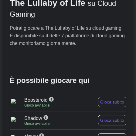
The Lullaby of Life
su Cloud
Gaming
Potrai giocare a The Lullaby of Life su cloud gaming.
È disponibile su 4 delle 7 piattaforme di cloud gaming
che monitoriamo giornalmente.
È possibile giocare qui
Boosteroid
Gioca subito
Gioco avviabile
Shadow
Gioca subito
Gioco avviabile