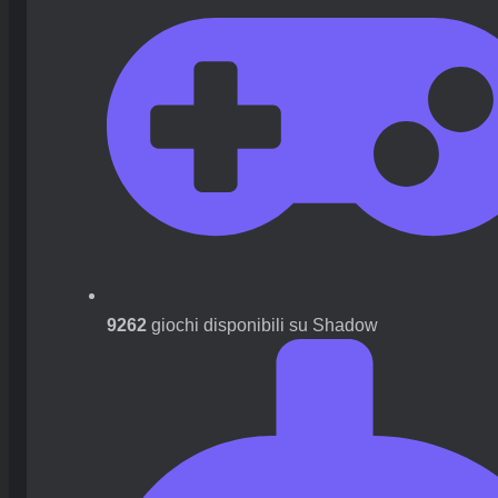
9262
giochi disponibili su Shadow