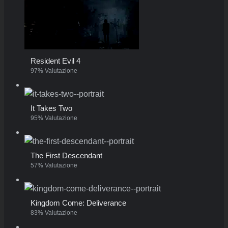
Resident Evil 4
97% Valutazione
It Takes Two
95% Valutazione
The First Descendant
57% Valutazione
Kingdom Come: Deliverance
83% Valutazione