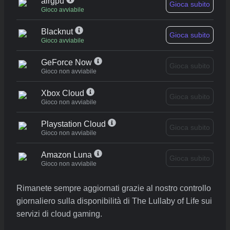
airgpu
Gioca subito
Gioco avviabile
Blacknut
Gioca subito
Gioco avviabile
GeForce Now
Gioca subito
Gioco non avviabile
Xbox Cloud
Gioca subito
Gioco non avviabile
Playstation Cloud
Gioca subito
Gioco non avviabile
Amazon Luna
Gioca subito
Gioco non avviabile
Rimanete sempre aggiornati grazie al nostro controllo
giornaliero sulla disponibilità di The Lullaby of Life sui
servizi di cloud gaming.