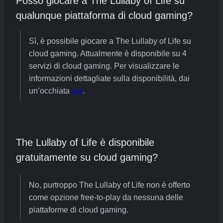
Posso giocare a The Lullaby of Life su
qualunque piattaforma di cloud gaming?
Sì, è possibile giocare a The Lullaby of Life su
cloud gaming. Attualmente è disponibile su 4
servizi di cloud gaming. Per visualizzare le
informazioni dettagliate sulla disponibilità, dai
un’occhiata
qui
.
The Lullaby of Life è disponibile
gratuitamente su cloud gaming?
No, purtroppo The Lullaby of Life non è offerto
come opzione free-to-play da nessuna delle
piattaforme di cloud gaming.