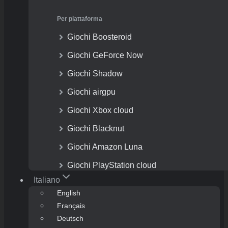
Per piattaforma
Giochi Boosteroid
Giochi GeForce Now
Giochi Shadow
Giochi airgpu
Giochi Xbox cloud
Giochi Blacknut
Giochi Amazon Luna
Giochi PlayStation cloud
Italiano
English
Français
Deutsch