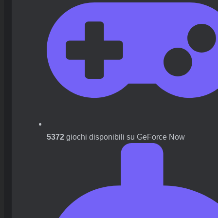
5372
giochi disponibili su GeForce Now