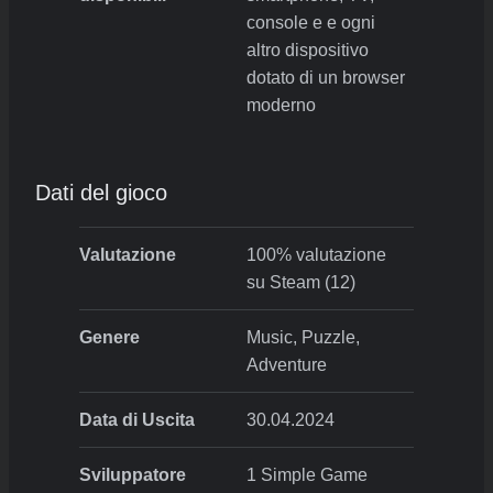
console e e ogni
altro dispositivo
dotato di un browser
moderno
Dati del gioco
Valutazione
100% valutazione
su Steam (12)
Genere
Music, Puzzle,
Adventure
Data di Uscita
30.04.2024
Sviluppatore
1 Simple Game