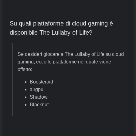
Su quali piattaforme di cloud gaming è
disponibile The Lullaby of Life?
Se desideri giocare a The Lullaby of Life su cloud
gaming, ecco le piattaforme nel quale viene
offerto:
Boosteroid
airgpu
Shadow
Blacknut